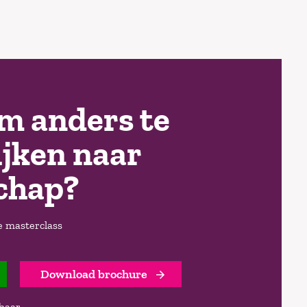
m anders te
ijken naar
schap?
e masterclass
Download brochure
baar