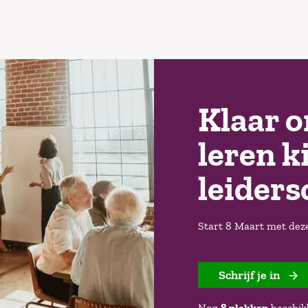
Klaar o
leren k
leider
Start 8 Maart met dez
Schrijf je in
Nog
8 plekken
beschik