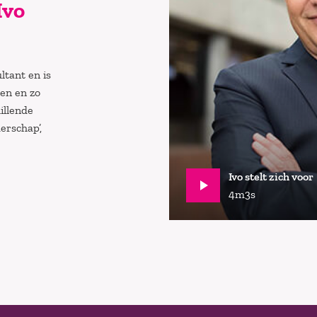
Ivo
ltant en is
en en zo
illende
erschap’,
Ivo stelt zich voor
4m3s