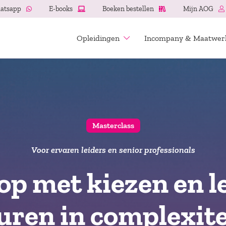
atsapp
E-books
Boeken bestellen
Mijn AOG
Opleidingen
Incompany & Maatwer
Masterclass
Voor ervaren leiders en senior professionals
op met kiezen en l
uren in complexite