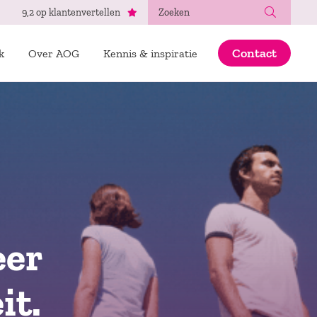
Zoeken
9,2 op klantenvertellen
Contact
k
Over AOG
Kennis & inspiratie
eer
it.