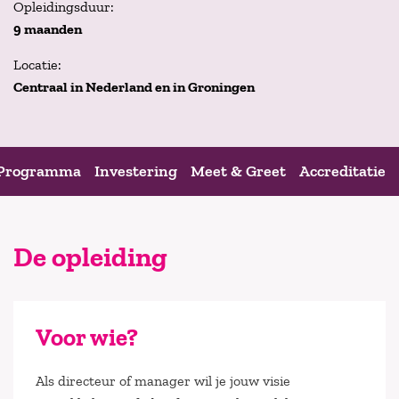
Opleidingsduur:
9 maanden
Locatie:
Centraal in Nederland en in Groningen
Programma
Investering
Meet & Greet
Accreditatie
De opleiding
Voor wie?
Als directeur of manager wil je jouw visie