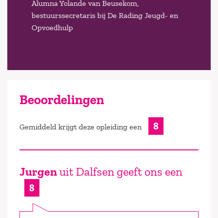
Alumna Yolande van Beusekom,
bestuurssecretaris bij De Rading Jeugd- en
Opvoedhulp
Beoordelingen
8
Gemiddeld krijgt deze opleiding een
Jurgen
uit Dalfsen geeft ons een
8