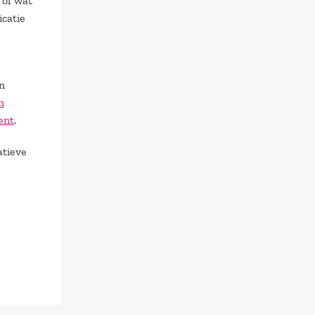
 of wat
icatie
n
n
ent
.
atieve