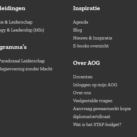
leidingen
Inspiratie
e & Leiderschap
Agenda
egy & Leadership (MSc)
Blog
Nieuws & Inspiratie
ogramma’s
E-books overzicht
Paradoxaal Leiderschap
Over AOG
Regievoering zonder Macht
Docenten
Inloggen op mijn AOG
Over ons
Veelgestelde vragen
Aanvraag gewaarmerkt kopie
diploma/certificaat
Wat is het STAP-budget?