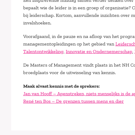
Een inspirerende middag samen verder denken over w
bepaalt wie de leider is in een groep of organisatie
bij leiderschap. Kortom, aanvullende inzichten over 
invalshoeken.
Voorafgaand, in de pauze en na afloop van het progra
managementopleidingen op het gebied van
Leidersc
Talentontwikkeling
,
Innovatie en Ondernemerschap
,
De Masters of Management vindt plaats in het NH Co
broedplaats voor de uitwisseling van kennis.
Maak alvast kennis met de sprekers:
Jan van Hooff – Apenstreken, niets menselijks is de
René ten Bos – De grenzen tussen mens en dier