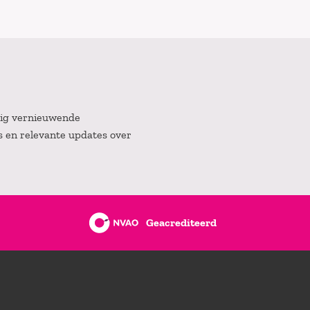
atig vernieuwende
es en relevante updates over
Geacrediteerd