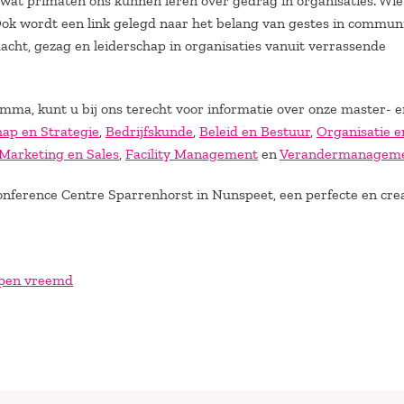
at primaten ons kunnen leren over gedrag in organisaties. Wie
? Ook wordt een link gelegd naar het belang van gestes in commun
macht, gezag en leiderschap in organisaties vanuit verrassende
mma, kunt u bij ons terecht voor informatie over onze master- e
hap en Strategie
,
Bedrijfskunde
,
Beleid en Bestuur
,
Organisatie e
Marketing en Sales
,
Facility Management
en
Verandermanagem
nference Centre Sparrenhorst in Nunspeet, een perfecte en cre
 apen vreemd