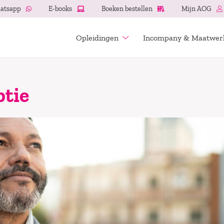
atsapp
E-books
Boeken bestellen
Mijn AOG
Opleidingen
Incompany & Maatwer
ptie