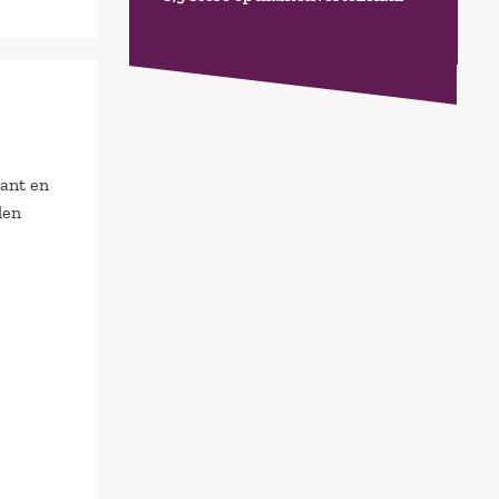
lant en
len