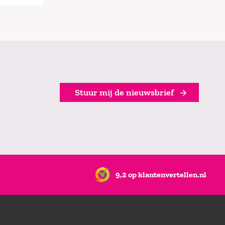
Stuur mij de nieuwsbrief
9,2 op klantenvertellen.nl