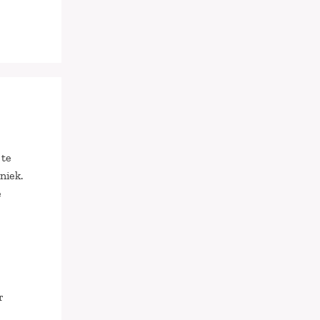
 te
niek.
e
r