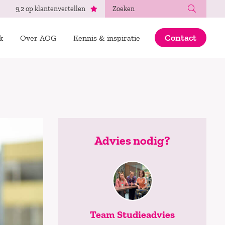
Zoeken
9,2 op klantenvertellen
Contact
k
Over AOG
Kennis & inspiratie
Advies nodig?
Team Studieadvies