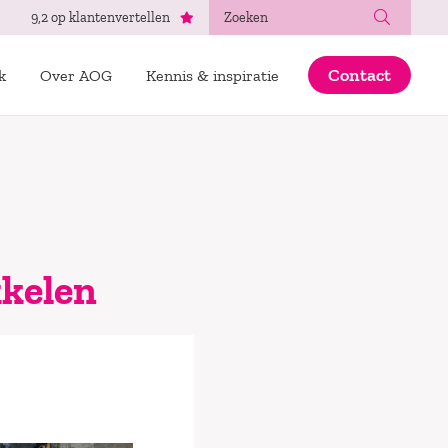
Zoeken
9,2 op klantenvertellen
Contact
k
Over AOG
Kennis & inspiratie
kelen