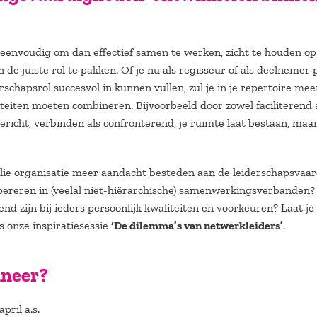
o eenvoudig om dan effectief samen te werken, zicht te houden op
 de juiste rol te pakken. Of je nu als regisseur of als deelnemer 
schapsrol succesvol in kunnen vullen, zul je in je repertoire me
iten moeten combineren. Bijvoorbeeld door zowel faciliterend als
richt, verbinden als confronterend, je ruimte laat bestaan, maar 
jullie organisatie meer aandacht besteden aan de leiderschapsvaa
opereren in (veelal niet-hiërarchische) samenwerkingsverbanden?
send zijn bij ieders persoonlijk kwaliteiten en voorkeuren? Laat j
s onze inspiratiesessie
‘De dilemma’s van netwerkleiders’
.
neer?
ril a.s.