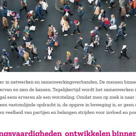
r in netwerken en samenwerkingsverbanden. De mensen binnen j
rvan en zien de kansen. Tegelijkertijd wordt het samenwerken i
al eens ervaren als een worsteling. Omdat men op zoek is naar 
en vastomlijnde opdracht is, de opgave in beweging is, er geen d
n veelheid van partijen en belangen strijden voor invloed en posi
gsvaardigheden ontwikkelen binnen