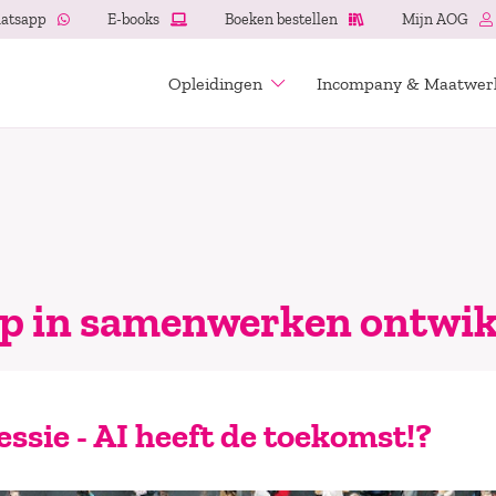
atsapp
E-books
Boeken bestellen
Mijn AOG
Opleidingen
Incompany & Maatwer
ap in samenwerken ontwik
essie - AI heeft de toekomst!?