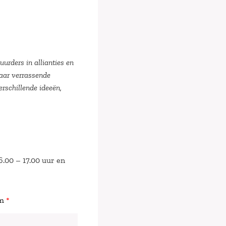
urders in allianties en
naar verrassende
rschillende ideeën,
6.00 – 17.00 uur en
am
*