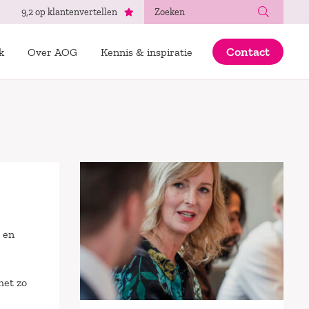
Zoeken
9,2 op klantenvertellen
Contact
k
Over AOG
Kennis & inspiratie
 en
het zo