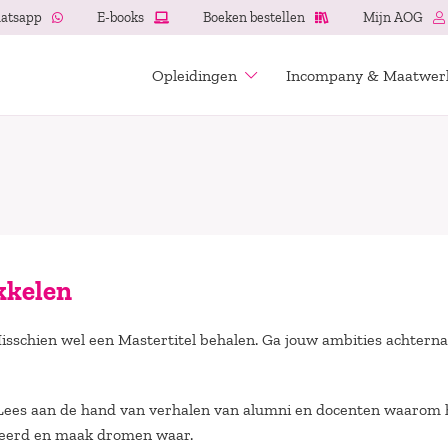
atsapp
E-books
Boeken bestellen
Mijn AOG
Opleidingen
Incompany & Maatwer
kkelen
isschien wel een Mastertitel behalen. Ga jouw ambities achterna
. Lees aan de hand van verhalen van alumni en docenten waarom 
pireerd en maak dromen waar.