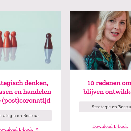
ategisch denken,
10 redenen om
issen en handelen
blijven ontwikk
e (post)coronatijd
Strategie en Bestu
trategie en Bestuur
Download E-book
ownload E-book