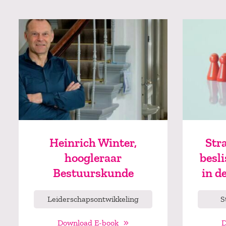
Heinrich Winter,
Str
hoogleraar
besl
Bestuurskunde
in d
Leiderschapsontwikkeling
S
Download E-book
D