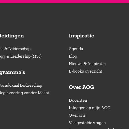
leidingen
Inspiratie
e & Leiderschap
Agenda
egy & Leadership (MSc)
Blog
Nieuws & Inspiratie
ogramma’s
E-books overzicht
Paradoxaal Leiderschap
Over AOG
Regievoering zonder Macht
Docenten
Inloggen op mijn AOG
Over ons
Veelgestelde vragen