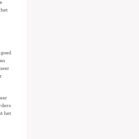
e
 het
t goed
van
 meer
r
baar
rders
at het