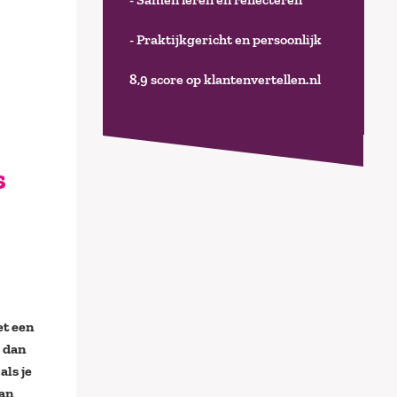
- Praktijkgericht en persoonlijk
8,9 score op klantenvertellen.nl
s
et een
e dan
ls je
aan