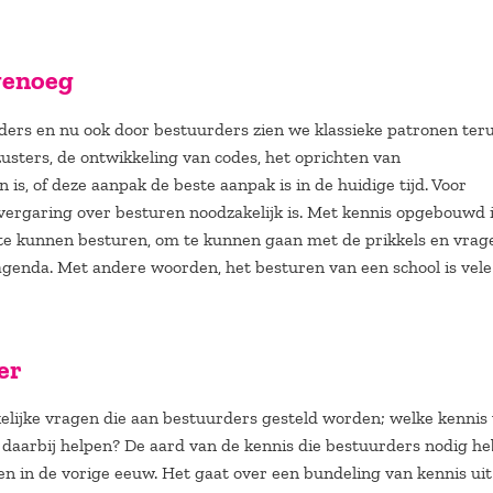
 genoeg
ers en nu ook door bestuurders zien we klassieke patronen teru
usters, de ontwikkeling van codes, het oprichten van
is, of deze aanpak de beste aanpak is in de huidige tijd. Voor
vergaring over besturen noodzakelijk is. Met kennis opgebouwd 
m te kunnen besturen, om te kunnen gaan met de prikkels en vrag
 agenda. Met andere woorden, het besturen van een school is vel
er
rkelijke vragen die aan bestuurders gesteld worden; welke kennis
l daarbij helpen? De aard van de kennis die bestuurders nodig h
en in de vorige eeuw. Het gaat over een bundeling van kennis uit