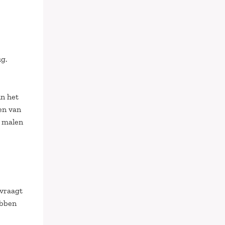
g.
in het
en van
e malen
 vraagt
ebben