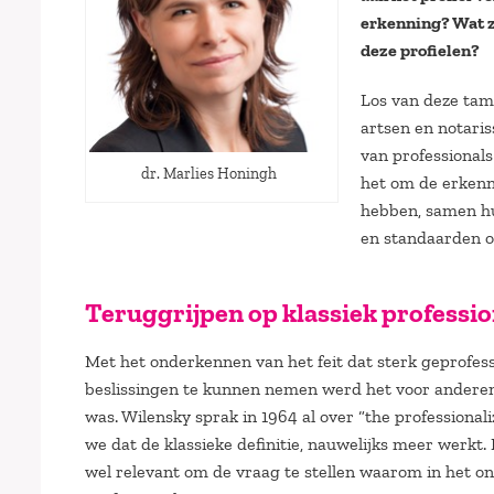
erkenning? Wat zo
deze profielen?
Los van deze tame
artsen en notaris
van professionals
dr. Marlies Honingh
het om de erkenni
hebben, samen hu
en standaarden o
Teruggrijpen op klassiek profess
Met het onderkennen van het feit dat sterk geprofe
beslissingen te kunnen nemen werd het voor anderen d
was. Wilensky sprak in 1964 al over “the professional
we dat de klassieke definitie, nauwelijks meer werkt. 
wel relevant om de vraag te stellen waarom in het o