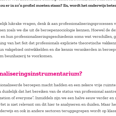
u er in zo’n profiel moeten staan? En, wordt het onderwijs bete
lijk lukrake vragen, denk ik aan professionaliseringsprocessen 
sen zoals we die uit de beroepensociologie kennen. Hoewel de def
 en hun professionaliseringsgeschiedenis soms wat verschillen, 
ng van het feit dat professionals expliciete theoretische vakken
n vakgebied ontwikkelden en die kennis verankerden in beroep
m beunhazerij te voorkomen.
ionaliseringsinstrumentarium?
ssionaliseerde beroepen macht hadden en een zekere vrije ruimt
uidelijk dat het bereiken van de status van professional aantre
ization of everyone”. Inmiddels zijn we een halve eeuw verder en 
Het is niet relevant om dit hier te analyseren en duiden. Maar he
nderwijs en ook in andere sectoren teruggegrepen wordt op klass