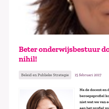
Beter onderwijsbestuur doo
nihil!
Beleid en Publieke Strategie
15 februari 2017
Na de docent en d
beroepsprofiel k
niet wat we van 
aan het profiel 