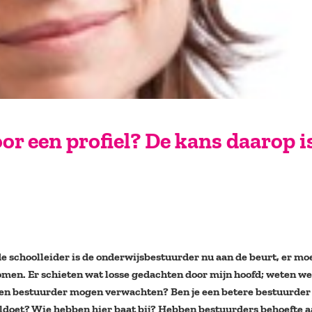
r een profiel? De kans daarop i
e schoolleider is de onderwijsbestuurder nu aan de beurt, er mo
omen. Er schieten wat losse gedachten door mijn hoofd; weten w
een bestuurder mogen verwachten? Ben je een betere bestuurder a
voldoet? Wie hebben hier baat bij? Hebben bestuurders behoefte 