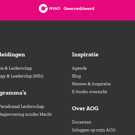
Geacrediteerd
leidingen
Inspiratie
e & Leiderschap
Agenda
egy & Leadership (MSc)
Blog
Nieuws & Inspiratie
ogramma’s
E-books overzicht
Paradoxaal Leiderschap
Over AOG
Regievoering zonder Macht
Docenten
Inloggen op mijn AOG