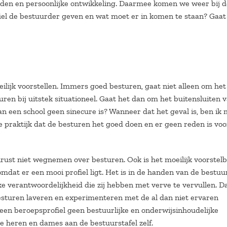
eden en persoonlijke ontwikkeling. Daarmee komen we weer bij d
iel de bestuurder geven en wat moet er in komen te staan? Gaat
lijk voorstellen. Immers goed besturen, gaat niet alleen om he
ren bij uitstek situationeel. Gaat het dan om het buitensluiten 
n een school geen sinecure is? Wanneer dat het geval is, ben ik
 praktijk dat de besturen het goed doen en er geen reden is voo
nrust niet wegnemen over besturen. Ook is het moeilijk voorstel
dat er een mooi profiel ligt. Het is in de handen van de bestuu
ijke verantwoordelijkheid die zij hebben met verve te vervullen. D
besturen laveren en experimenteren met de al dan niet ervaren
een beroepsprofiel geen bestuurlijke en onderwijsinhoudelijke
e heren en dames aan de bestuurstafel zelf.