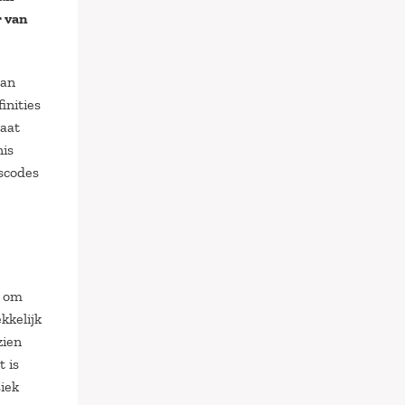
r van
van
inities
gaat
nis
scodes
e om
kkelijk
zien
t is
iek