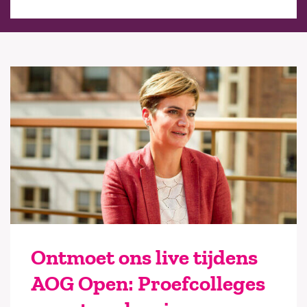
Ontmoet ons live tijdens
AOG Open: Proefcolleges