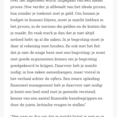
over het algemeen wordt uitgegaan van een ideaal
proces. Hoe verder je afdwaalt van het ideale proces,
hoe minder je toekomt met je geld. Om binnen je
budget te kunnen blijven, moet je inzicht hebben in
het proces, in de normen die gelden en de kosten die
je maakt. En vaak merk je dan dat je niet altijd
invloed hebt op al die zaken. In je begroting moet je
daar al rekening mee houden. En ook met het feit
dat je niet de enige bent met een begroting: je moet
met goede argumenten komen om je begroting
goedgekeurd te krijgen. Daarvoor heb je inzicht
nodig: in hoe zaken samenhangen, maar vooral in
het verhaal achter de cijfers. Een zware opleiding
financieel management heb je daarvoor niet nodig:
je komt een heel eind met je gezonde verstand,
kennis van een aantal financiële basisbegrippen en
door de juiste, kritische vragen te stellen.”
“Het gaat er dus om dat je inzicht krijgt in wat er in