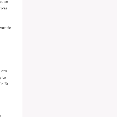
es en
d was
evantie
k om
g te
k. Er
n