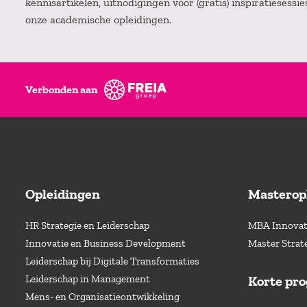
kennisartikelen, uitnodigingen voor (gratis) inspiratiesessi
onze academische opleidingen.
Verbonden aan
Opleidingen
Masterop
HR Strategie en Leiderschap
MBA Innovati
Innovatie en Business Development
Master Strat
Leiderschap bij Digitale Transformaties
Leiderschap in Management
Korte pr
Mens- en Organisatieontwikkeling