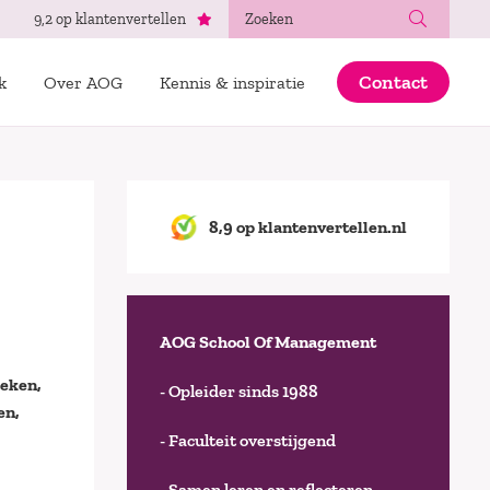
Zoeken
9,2 op klantenvertellen
Contact
k
Over AOG
Kennis & inspiratie
8,9 op klantenvertellen.nl
AOG School Of Management
reken,
- Opleider sinds 1988
en,
- Faculteit overstijgend
- Samen leren en reflecteren