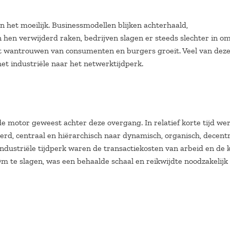
n het moeilijk. Businessmodellen blijken achterhaald,
 hen verwijderd raken, bedrijven slagen er steeds slechter in o
het wantrouwen van consumenten en burgers groeit. Veel van dez
t industriële naar het netwerktijdperk.
de motor geweest achter deze overgang. In relatief korte tijd we
erd, centraal en hiërarchisch naar dynamisch, organisch, decentr
ndustriële tijdperk waren de transactiekosten van arbeid en de 
m te slagen, was een behaalde schaal en reikwijdte noodzakelij