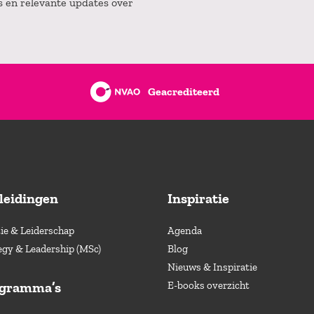
es en relevante updates over
Geacrediteerd
leidingen
Inspiratie
e & Leiderschap
Agenda
egy & Leadership (MSc)
Blog
Nieuws & Inspiratie
ogramma’s
E-books overzicht