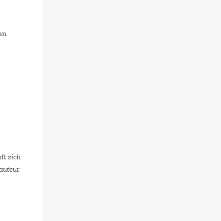
en
dt zich
 auteur