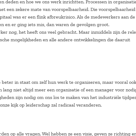
 deden en hoe we ons werk inrichtten. Processen in organisati
 met een zekere mate van voorspelbaarheid. Die voorspelbaarhei
pitaal was er een flink afbreukrisico. Als de medewerkers aan de
n en er ging iets mis, dan waren de gevolgen groot.
rker nog, het heeft ons veel gebracht. Maar inmiddels zijn de rel
sche mogelijkheden en alle andere ontwikkelingen die daaruit
e beter in staat om zelf hun werk te organiseren, maar vooral oo
n lang niet altijd meer een organisatie of een manager voor nodi
gheden zijn nodig om ons los te maken van het industriële tijdper
nze kijk op leiderschap zal radicaal veranderen.
den op alle vragen. Wel hebben ze een visie, geven ze richting e