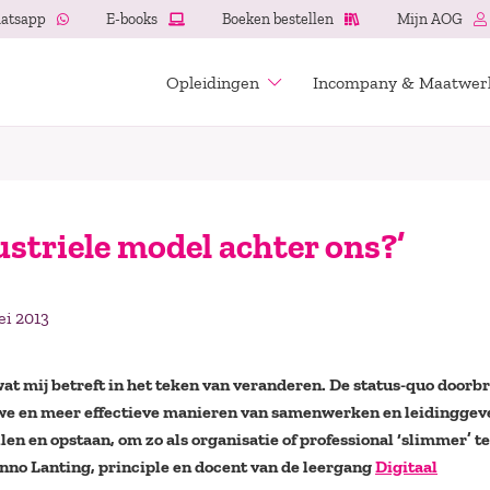
atsapp
E-books
Boeken bestellen
Mijn AOG
Opleidingen
Incompany & Maatwer
striele model achter ons?’
ei 2013
at mij betreft in het teken van veranderen. De status-quo doorb
we en meer effectieve manieren van samenwerken en leidinggev
en en opstaan, om zo als organisatie of professional ‘slimmer’ te
nno Lanting, principle en docent van de leergang
Digitaal