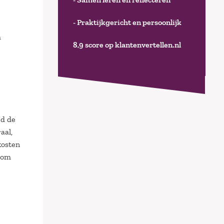
- Praktijkgericht en persoonlijk
m
8,9 score op klantenvertellen.nl
e
rd de
aal,
kosten
k om