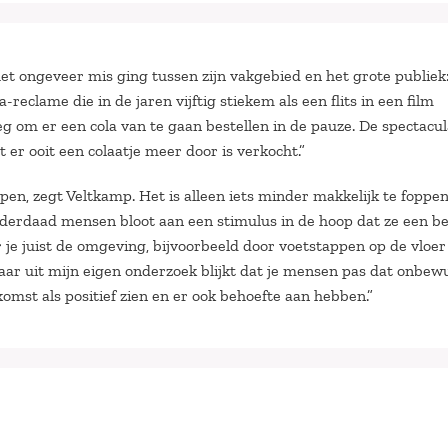
t ongeveer mis ging tussen zijn vakgebied en het grote publiek:
eclame die in de jaren vijftig stiekem als een flits in een film
 om er een cola van te gaan bestellen in de pauze. De spectacul
 er ooit een colaatje meer door is verkocht.”
en, zegt Veltkamp. Het is alleen iets minder makkelijk te foppe
nderdaad mensen bloot aan een stimulus in de hoop dat ze een b
je juist de omgeving, bijvoorbeeld door voetstappen op de vloer
 Maar uit mijn eigen onderzoek blijkt dat je mensen pas dat onbew
komst als positief zien en er ook behoefte aan hebben.”