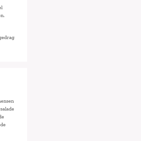
el
n.
 gedrag
 mensen
 salade
de
 de