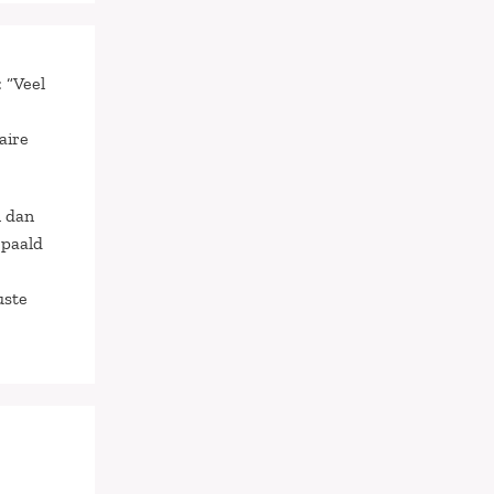
 “Veel
aire
n dan
epaald
uste