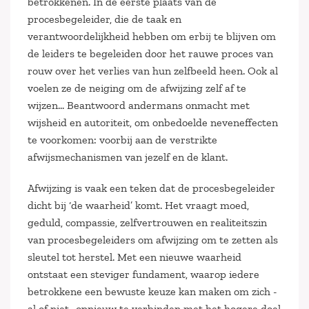
betrokkenen. In de eerste plaats van de
procesbegeleider, die de taak en
verantwoordelijkheid hebben om erbij te blijven om
de leiders te begeleiden door het rauwe proces van
rouw over het verlies van hun zelfbeeld heen. Ook al
voelen ze de neiging om de afwijzing zelf af te
wijzen… Beantwoord andermans onmacht met
wijsheid en autoriteit, om onbedoelde neveneffecten
te voorkomen: voorbij aan de verstrikte
afwijsmechanismen van jezelf en de klant.
Afwijzing is vaak een teken dat de procesbegeleider
dicht bij ‘de waarheid’ komt. Het vraagt moed,
geduld, compassie, zelfvertrouwen en realiteitszin
van procesbegeleiders om afwijzing om te zetten als
sleutel tot herstel. Met een nieuwe waarheid
ontstaat een steviger fundament, waarop iedere
betrokkene een bewuste keuze kan maken om zich -
al of niet- opnieuw te verbinden met het hogere doel