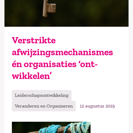
Verstrikte
afwijzingsmechanismes
én organisaties ‘ont-
wikkelen’
Leiderschapsontwikkeling
Veranderen en Organiseren
12 augustus 2019