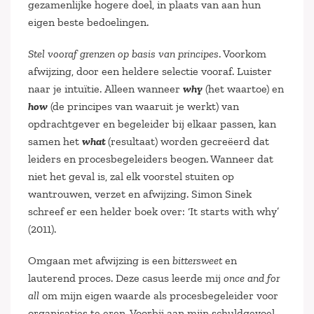
gezamenlijke hogere doel, in plaats van aan hun
eigen beste bedoelingen.
Stel vooraf grenzen op basis van principes
. Voorkom
afwijzing, door een heldere selectie vooraf. Luister
naar je intuïtie. Alleen wanneer
why
(het waartoe) en
how
(de principes van waaruit je werkt) van
opdrachtgever en begeleider bij elkaar passen, kan
samen het
what
(resultaat) worden gecreëerd dat
leiders en procesbegeleiders beogen. Wanneer dat
niet het geval is, zal elk voorstel stuiten op
wantrouwen, verzet en afwijzing. Simon Sinek
schreef er een helder boek over: ‘It starts with why’
(2011).
Omgaan met afwijzing is een
bittersweet
en
lauterend proces. Deze casus leerde mij
once and for
all
om mijn eigen waarde als procesbegeleider voor
organisaties te eren. Voorbij aan mijn schuldgevoel