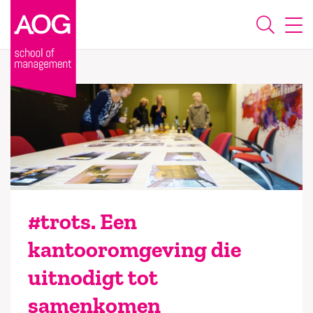
#trots. Een
kantooromgeving die
uitnodigt tot
samenkomen