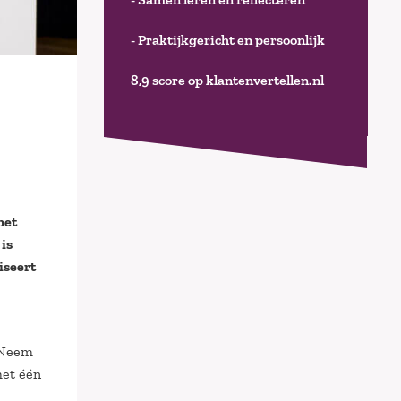
- Praktijkgericht en persoonlijk
8,9 score op klantenvertellen.nl
het
is
iseert
 Neem
met één