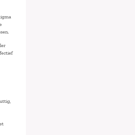
stigma
e
ssen.
ler
fectief
uttig,
et