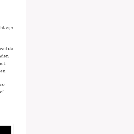
ht zijn
owel de
inden
met
en.
uro
d”.