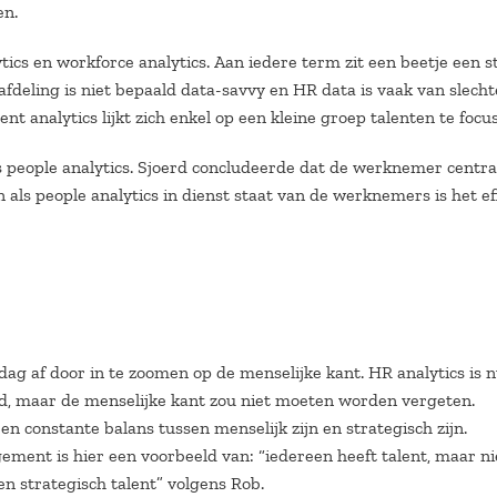
en.
tics en workforce analytics. Aan iedere term zit een beetje een 
fdeling is niet bepaald data-savvy en HR data is vaak van slecht
lent analytics lijkt zich enkel op een kleine groep talenten te focu
fs people analytics. Sjoerd concludeerde dat de werknemer centra
 als people analytics in dienst staat van de werknemers is het ef
dag af door in te zoomen op de menselijke kant. HR analytics is n
d, maar de menselijke kant zou niet moeten worden vergeten.
een constante balans tussen menselijk zijn en strategisch zijn.
ment is hier een voorbeeld van: “iedereen heeft talent, maar ni
en strategisch talent” volgens Rob.