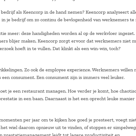
n bedrijf als Keencorp in de hand nemen? Keencorp analyseert all
 in je bedrijf om zo continu de bevlogenheid van werknemers te
fictie meer: deze handigheden worden al op de werkvloer ingezet
rs blijer maken. Keencorp zorgt ervoor dat werknemers niet 
ek hoeft in te vullen. Dat klinkt als een win-win, toch?
ikkelingen. Zo ook de employee experience. Werknemers willen n
een consument. Een consument zijn is immers veel leuker.
 moet je een restaurant managen. Hoe verder je komt, hoe chaotis
prestatie in een baan. Daarnaast is het een oprecht leuke manier
menten per jaar om te kijken hoe goed je presteert, voegt nie
het wiel daarom opnieuw uit te vinden, of stoppen er simpelwe
van prestatiemanagement leidt tot lagere productiviteit en