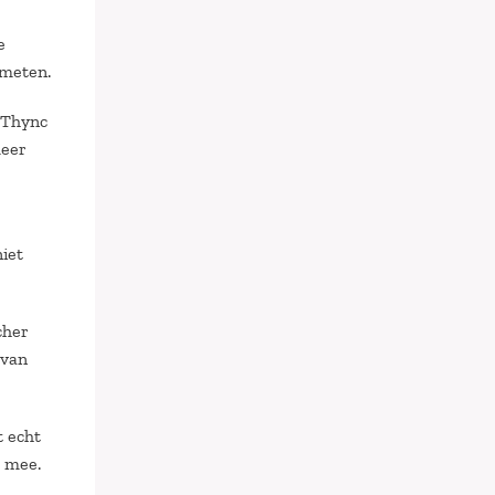
e
 meten.
. Thync
meer
iet
cher
 van
t echt
g mee.