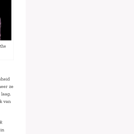
 the
sheid
neer ze
 laag.
jk van
HR
 in