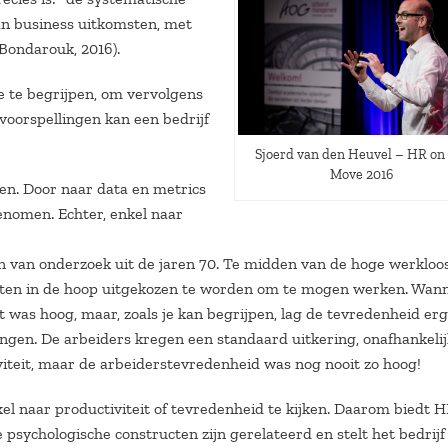
van business uitkomsten, met
Bondarouk, 2016).
e te begrijpen, om vervolgens
voorspellingen kan een bedrijf
Sjoerd van den Heuvel – HR on
Move 2016
en. Door naar data en metrics
enomen. Echter, enkel naar
an van onderzoek uit de jaren 70. Te midden van de hoge werkloo
chten in de hoop uitgekozen te worden om te mogen werken. Wan
 was hoog, maar, zoals je kan begrijpen, lag de tevredenheid erg
ngen. De arbeiders kregen een standaard uitkering, onafhankeli
viteit, maar de arbeiderstevredenheid was nog nooit zo hoog!
kel naar productiviteit of tevredenheid te kijken. Daarom biedt 
e psychologische constructen zijn gerelateerd en stelt het bedrijf