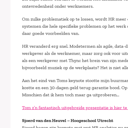
ontevredenheid onder werknemers.
Om zulke problematiek op te lossen, wordt HR meer 
systemen die hele specifieke problemen op het werk o
daar goede voorbeelden van.
HR veranderd erg snel. Modetermen als agile, data-dr
werkgever als de werknemer, maar zorg ook voor uitd
als een werkgever met Thync het brein van zijn mede
bijvoorbeeld muziek op de werkplaats? Het is niet al
Aan het eind van Toms keynote stootte mijn buurman m
kostte en een 30-dagen geld terug garantie bood. Op de 
Misschien dat ik hem toch maar ga uitproberen…
Tom z’n fantastisch uitgebreide presentatie is hier te
Sjoerd van den Heuvel – Hoogeschool Utrecht
Sjoerd begon zijn keynote met wat HR analytics nu pr