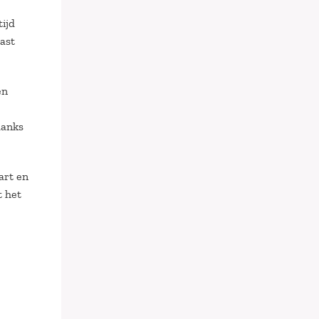
tijd
aast
en
danks
art en
t het