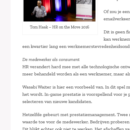
Of zou je ee
emailverkeer
Tom Haak – HR on the Move 2016
Dit is geen 
kan werkneme
een kwartier lang een werknemerstevredenheidsonderzo
De medewerker als consument
HR verandert hard mee met alle technologische ontw
meer behandeld worden als een werknemer, maar als 
Wasabi Waiter is hier een voorbeeld van. In dit spel
het wordt. In-game prestatie is voorspellend voor je 
selecteren van nieuwe kandidaten.
Hetzelfde gebeurt met prestatiemanagement. Twee mo
waarde toe voor de medewerker. Bedrijven proberen 
Dit blijkt echter ook niet te werken. Het afschaffen 