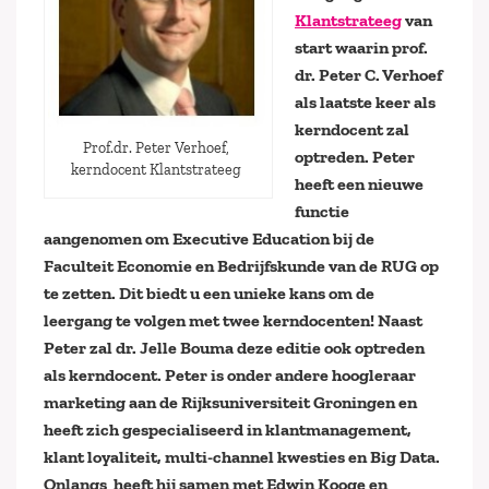
Klantstrateeg
van
start waarin prof.
dr. Peter C. Verhoef
als laatste keer als
kerndocent zal
Prof.dr. Peter Verhoef,
optreden. Peter
kerndocent Klantstrateeg
heeft een nieuwe
functie
aangenomen om Executive Education bij de
Faculteit Economie en Bedrijfskunde van de RUG op
te zetten. Dit biedt u een unieke kans om de
leergang te volgen met twee kerndocenten! Naast
Peter zal dr. Jelle Bouma deze editie ook optreden
als kerndocent. Peter is onder andere hoogleraar
marketing aan de Rijksuniversiteit Groningen en
heeft zich gespecialiseerd in klantmanagement,
klant loyaliteit, multi-channel kwesties en Big Data.
Onlangs heeft hij samen met Edwin Kooge en