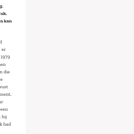
g.
luk.
en kan
ad
 er
 1979
nen
n die
de
ewust
ement.
ur
 een
 hij
ik had