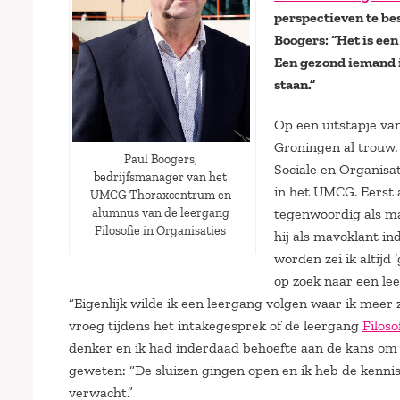
perspectieven te be
Boogers: “Het is ee
Een gezond iemand i
staan.”
Op een uitstapje van
Groningen al trouw.
Paul Boogers,
Sociale en Organisa
bedrijfsmanager van het
in het UMCG. Eerst 
UMCG Thoraxcentrum en
tegenwoordig als ma
alumnus van de leergang
Filosofie in Organisaties
hij als mavoklant in
worden zei ik altijd 
op zoek naar een lee
“Eigenlijk wilde ik een leergang volgen waar ik meer
vroeg tijdens het intakegesprek of de leergang
Filoso
denker en ik had inderdaad behoefte aan de kans om 
geweten: “De sluizen gingen open en ik heb de kennis
verwacht.”