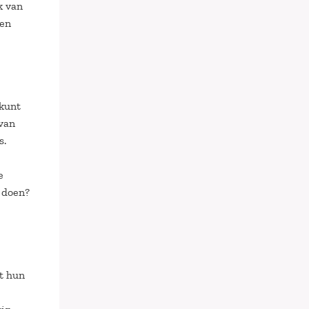
k van
nen
 kunt
 van
s.
e
e doen?
et hun