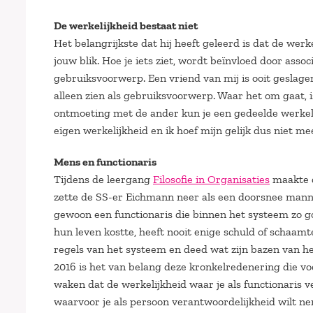
De werkelijkheid bestaat niet
Het belangrijkste dat hij heeft geleerd is dat de werk
jouw blik. Hoe je iets ziet, wordt beïnvloed door asso
gebruiksvoorwerp. Een vriend van mij is ooit geslag
alleen zien als gebruiksvoorwerp. Waar het om gaat, is
ontmoeting met de ander kun je een gedeelde werkelijk
eigen werkelijkheid en ik hoef mijn gelijk dus niet mee
Mens en functionaris
Tijdens de leergang
Filosofie in Organisaties
maakte d
zette de SS-er Eichmann neer als een doorsnee manne
gewoon een functionaris die binnen het systeem zo goe
hun leven kostte, heeft nooit enige schuld of schaam
regels van het systeem en deed wat zijn bazen van h
2016 is het van belang deze kronkelredenering die v
waken dat de werkelijkheid waar je als functionaris 
waarvoor je als persoon verantwoordelijkheid wilt nem