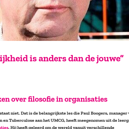
ijkheid is anders dan de jouwe”
n over filosofie in organisaties
taat niet. Dat is de belangrijkste les die Paul Boogers, manager
en en Tuberculose aan het UMCG, heeft meegenomen uit de leer
aties
. Hij heeft geleerd om de wereld vanuit verschillende