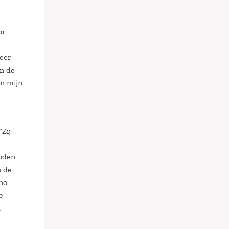
or
meer
in de
in mijn
Zij
joden
n de
no
e
d