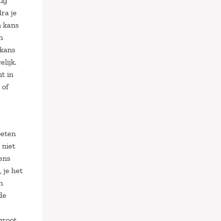
tig
ra je
n kans
n
 kans
lijk.
t in
 of
oeten
 niet
ens
 je het
n
de
groot