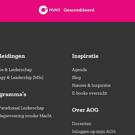
Geacrediteerd
leidingen
Inspiratie
e & Leiderschap
Agenda
egy & Leadership (MSc)
Blog
Nieuws & Inspiratie
ogramma’s
E-books overzicht
Paradoxaal Leiderschap
Over AOG
Regievoering zonder Macht
Docenten
Inloggen op mijn AOG