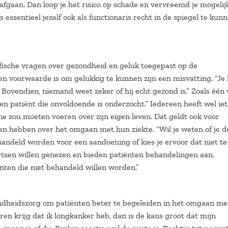
afgaan. Dan loop je het risico op schade en vervreemd je mogelij
 is essentieel jezelf ook als functionaris recht in de spiegel te kun
sofische vragen over gezondheid en geluk toegepast op de
en voorwaarde is om gelukkig te kunnen zijn een misvatting. “Je
 Bovendien, niemand weet zeker of hij echt gezond is.” Zoals één
en patiënt die onvoldoende is onderzocht.” Iedereen heeft wel iet
ie zou moeten voeren over zijn eigen leven. Dat geldt ook voor
en hebben over het omgaan met hun ziekte. “Wil je weten of je d
behandeld worden voor een aandoening of kies je ervoor dat niet t
Artsen willen genezen en bieden patiënten behandelingen aan.
ten die niet behandeld willen worden.”
zondheidszorg om patiënten beter te begeleiden in het omgaan m
ren krijg dat ik longkanker heb, dan is de kans groot dat mijn