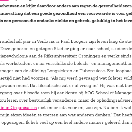
schouwen en kijkt daardoor anders aan tegen de gezondheidszor
n misvatting dat een goede gezondheid een voorwaarde is voor ge
s een persoon die ondanks ziekte en gebrek, gelukkig in het lev
 anderhalf jaar in Venlo na, is Paul Boogers zijn leven lang de st
 Deze geboren en getogen Stadjer ging er naar school, studeerde
tiepsychologie aan de Rijksuniversiteit Groningen en werkt sinds
als werkstudent en na verschillende beleids- en managementba
nager van de afdeling Longziekten en Tuberculose. Een loopbaa
dertijd niet had voorzien. “Als mij werd gevraagd wat ik later wil
‘gewoon mens’. Dat filosofische zat er al vroeg in.” Hij was niet b
rgang over filosofie toen hij aanklopte bij AOG School of Manag
 zou leren over bestuurlijk veranderen, maar de opleidingsadvise
fie in Organisaties
niet meer iets voor mij zou zijn. Nu ben ik wel
mijn eigen ideeën te toetsen aan wat anderen denken.” Dat heeft
 opgezogen. Ik heb veel op een heel andere manier geleerd dan 