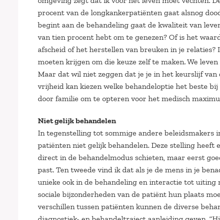
omgeving zegt dat ik voor het leven moet vechten. De v
procent van de longkankerpatiënten gaat alsnog dood. 
begint aan de behandeling gaat de kwaliteit van leven 
van tien procent hebt om te genezen? Of is het waard
afscheid of het herstellen van breuken in je relaties?
moeten krijgen om die keuze zelf te maken. We leven
Maar dat wil niet zeggen dat je je in het keurslijf va
vrijheid kan kiezen welke behandeloptie het beste bij
door familie om te opteren voor het medisch maximu
Niet gelijk behandelen
In tegenstelling tot sommige andere beleidsmakers i
patiënten niet gelijk behandelen. Deze stelling heeft 
direct in de behandelmodus schieten, maar eerst goe
past. Ten tweede vind ik dat als je de mens in je bena
unieke ook in de behandeling en interactie tot uiting
sociale bijzonderheden van de patiënt hun plaats moe
verschillen tussen patiënten kunnen de diverse beha
diagnostiek- en behandeltraject aanleiding geven. “H