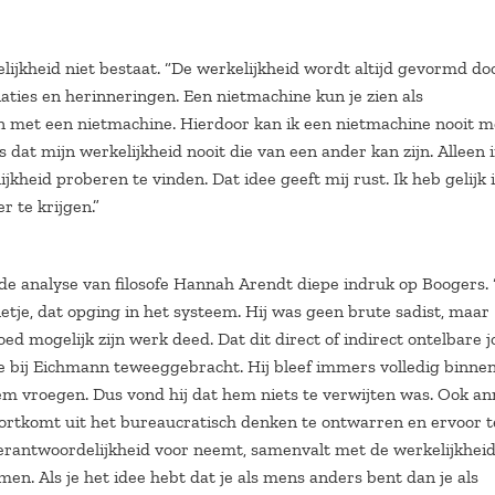
elijkheid niet bestaat. “De werkelijkheid wordt altijd gevormd do
ciaties en herinneringen. Een nietmachine kun je zien als
en met een nietmachine. Hierdoor kan ik een nietmachine nooit 
 dat mijn werkelijkheid nooit die van een ander kan zijn. Alleen 
heid proberen te vinden. Dat idee geeft mij rust. Ik heb gelijk 
r te krijgen.”
e analyse van filosofe Hannah Arendt diepe indruk op Boogers. “
tje, dat opging in het systeem. Hij was geen brute sadist, maar
d mogelijk zijn werk deed. Dat dit direct of indirect ontelbare 
te bij Eichmann teweeggebracht. Hij bleef immers volledig binne
em vroegen. Dus vond hij dat hem niets te verwijten was. Ook an
oortkomt uit het bureaucratisch denken te ontwarren en ervoor t
verantwoordelijkheid voor neemt, samenvalt met de werkelijkhei
en. Als je het idee hebt dat je als mens anders bent dan je als