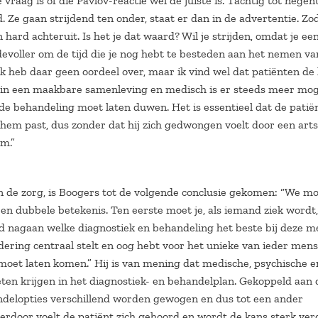
raag is of die Pavlov-reactie wel de juiste is. Tachtig tot negen
Ze gaan strijdend ten onder, staat er dan in de advertentie. Zod
hard achteruit. Is het je dat waard? Wil je strijden, omdat je ee
evoller om de tijd die je nog hebt te besteden aan het nemen va
 Ik heb daar geen oordeel over, maar ik vind wel dat patiënten de
 in een maakbare samenleving en medisch is er steeds meer moge
n de behandeling moet laten duwen. Het is essentieel dat de patiën
 hem past, dus zonder dat hij zich gedwongen voelt door een arts
m.”
n de zorg, is Boogers tot de volgende conclusie gekomen: “We m
een dubbele betekenis. Ten eerste moet je, als iemand ziek wordt,
d nagaan welke diagnostiek en behandeling het beste bij deze m
dering centraal stelt en oog hebt voor het unieke van ieder mens,
 moet laten komen.” Hij is van mening dat medische, psychische e
ten krijgen in het diagnostiek- en behandelplan. Gekoppeld aan 
ndelopties verschillend worden gewogen en dus tot een ander
ierdoor voelt de patiënt zich gehoord en wordt de kans sterk ver