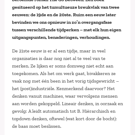
gesitueerd op het tumultueuze breukvlak van twee
eeuwen: de 19de en de 20ste. Ruim een eeuw later
bevinden we ons opnieuw in zo’n overgangsfase
tussen verschillende tijdperken – met elk hun eigen
uitgangspunten, benaderingen, verhoudingen.
De 21ste eeuw is er al een tijdje, maar in veel
organisaties is daar nog niet al te veel van te
merken. Ze lijken er soms domweg niet echt aan
toegekomen. Als het om werk gaat, bivakkeren ze
vaak nog met één been in het vorig tijdsgewricht –
het (post)industriële. Kenmerkend daarvoor? Het
denken vanuit machines, waar vervolgens mensen
aan worden gekoppeld. Lineair denken, in oorzaak en
gevolg: A leidt automatisch tot B. Hiërarchisch en
topdown denken, oftewel (wat kort door de bocht):
de baas moet beslissen.