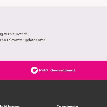
atig vernieuwende
es en relevante updates over
Geacrediteerd
leidingen
Inspiratie