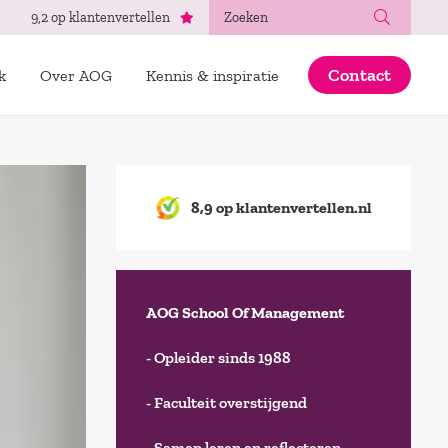
Zoeken
9,2 op klantenvertellen
Contact
k
Over AOG
Kennis & inspiratie
8,9 op klantenvertellen.nl
AOG School Of Management
- Opleider sinds 1988
- Faculteit overstijgend
- Samen leren en reflecteren