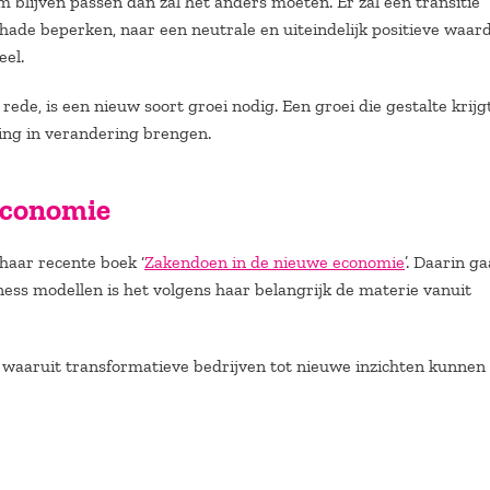
 blijven passen dan zal het anders moeten. Er zal een transitie
ade beperken, naar een neutrale en uiteindelijk positieve waar
eel.
 rede, is een nieuw soort groei nodig. Een groei die gestalte krijg
ving in verandering brengen.
economie
haar recente boek ‘
Zakendoen in de nieuwe economie
’. Daarin ga
ness modellen is het volgens haar belangrijk de materie vanuit
n waaruit transformatieve bedrijven tot nieuwe inzichten kunnen