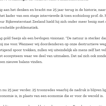
vig aan het denken en bracht me 25 jaar terug in de historie, naar
 het kader van een stage interviewde ik toen ecobioloog prof. dr. 
teur Rijkswaterstaat Zeeland hield hij zich onder meer bezig met
rschelde problematiek.
g gold Saeijs als een bevlogen visionair. “De natuur is sterker da
 hij me voor. Wanneer wij doordenderen op onze destructieve we
tigend spoor trekken, zullen wij uiteindelijk als mens zelf het ve
het ecosysteem waar we deel van uitmaken. Dat zal zich ook zond
een nieuwe balans vinden.
jn nu 25 jaar verder. 25 troonredes waarbij de nadruk is blijven l
onomie is, in plaats van een economie die er voor de wereld is.