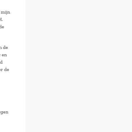
 mijn
H.
 de
n de
g en
ld
er de
iggen