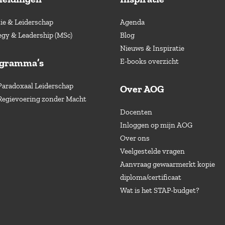
e & Leiderschap
Agenda
egy & Leadership (MSc)
Blog
Nieuws & Inspiratie
ogramma’s
E-books overzicht
Paradoxaal Leiderschap
Over AOG
Regievoering zonder Macht
Docenten
Inloggen op mijn AOG
Over ons
Veelgestelde vragen
Aanvraag gewaarmerkt kopie
diploma/certificaat
Wat is het STAP-budget?