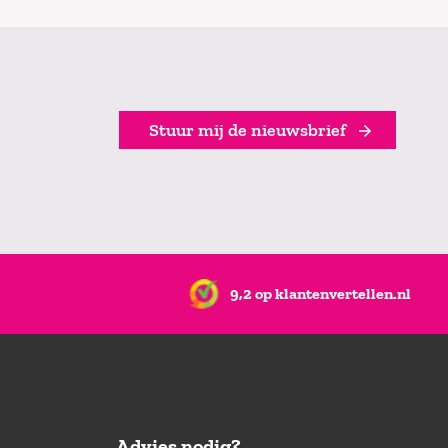
Stuur mij de nieuwsbrief
9,2 op klantenvertellen.nl
Advies nodig?