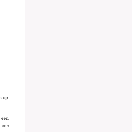
k op
t een
n een