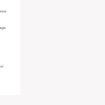
 voor
age.
rol