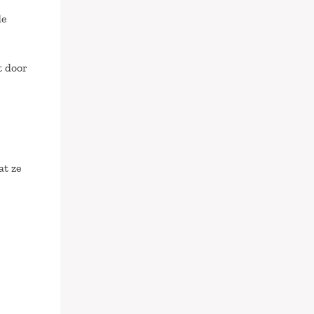
de
t door
at ze