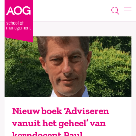
Nieuw boek ‘Adviseren
vanuit het geheel’ van
kerndocent Paul