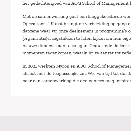
het gedachtengoed van AOG School of Management h
Met de samenwerking gaat een langgekoesterde wens v
Operations: “ Kunst brengt de verbeelding op gang en
datgene waar wij onze deelnemers in programma’s oo
(organisatie)vraagstukken te laten kijken om hun eige
nieuwe dimensie aan toevoegen. Gedurende de leerrei
momenten tegenkomen, waarin hij ze aanzet tot reflect
In 2021 werkten Myron en AOG School of Management a
afsloot met de toepasselijke zin: Wie van tijd tot durft
naar een samenwerking die deelnemers mag inspirere