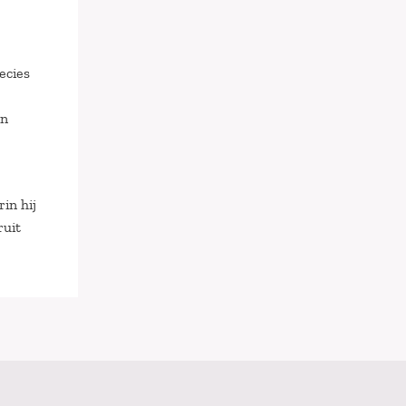
ecies
en
in hij
ruit