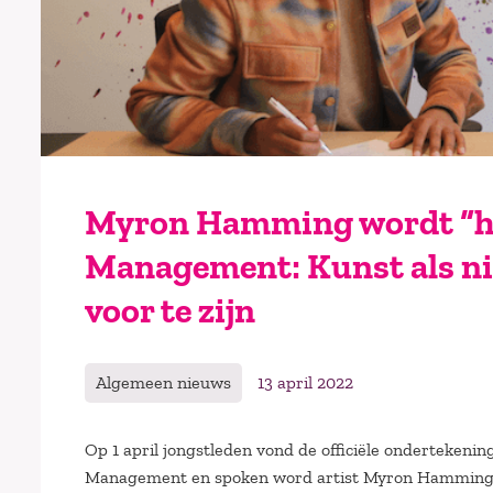
Myron Hamming wordt “hu
Management: Kunst als n
voor te zijn
Algemeen nieuws
13 april 2022
Op 1 april jongstleden vond de officiële onderteken
Management en spoken word artist Myron Hamming. M