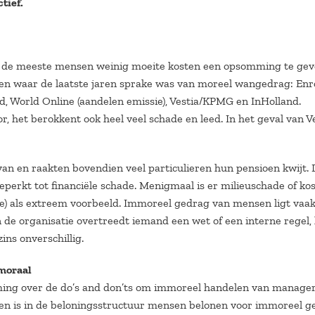
tief.
l de meeste mensen weinig moeite kosten een opsomming te gev
ven waar de laatste jaren sprake was van moreel wangedrag: Enr
, World Online (aandelen emissie), Vestia/KPMG en InHolland.
, het berokkent ook heel veel schade en leed. In het geval van V
an en raakten bovendien veel particulieren hun pensioen kwijt. 
eperkt tot financiële schade. Menigmaal is er milieuschade of kos
e) als extreem voorbeeld. Immoreel gedrag van mensen ligt vaa
 de organisatie overtreedt iemand een wet of een interne regel, 
ns onverschillig.
moraal
ming over de do’s and don’ts om immoreel handelen van manager
oen is in de beloningsstructuur mensen belonen voor immoreel g