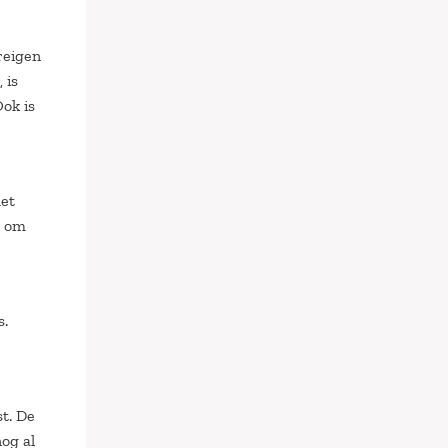
reigen
 is
ok is
het
s om
s.
t. De
og al