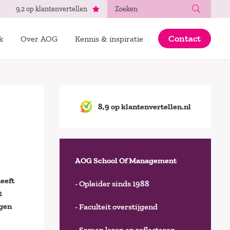
Zoeken
9,2 op klantenvertellen
Contact
k
Over AOG
Kennis & inspiratie
8,9 op klantenvertellen.nl
AOG School Of Management
eeft
- Opleider sinds 1988
t
gen
- Faculteit overstijgend
- Samen leren en reflecteren