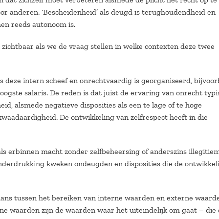
or anderen. ‘Bescheidenheid’ als deugd is terughoudendheid en
men reeds autonoom is.
ichtbaar als we de vraag stellen in welke contexten deze twee
ls deze intern scheef en onrechtvaardig is georganiseerd, bijvoo
oogste salaris. De reden is dat juist de ervaring van onrecht typi
id, alsmede negatieve disposities als een te lage of te hoge
waadaardigheid. De ontwikkeling van zelfrespect heeft in die
als erbinnen macht zonder zelfbeheersing of anderszins illegitie
onderdrukking kweken ondeugden en disposities die de ontwikkel
lans tussen het bereiken van interne waarden en externe waarde
ne waarden zijn de waarden waar het uiteindelijk om gaat – die