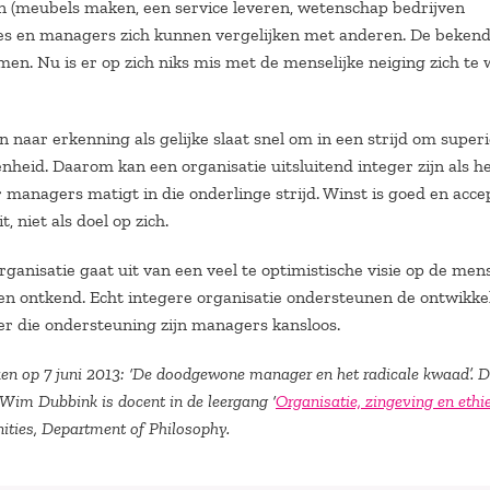
n (meubels maken, een service leveren, wetenschap bedrijven
es en managers zich kunnen vergelijken met anderen. De bekend
men. Nu is er op zich niks mis met de menselijke neiging zich te 
n naar erkenning als gelijke slaat snel om in een strijd om superio
eid. Daarom kan een organisatie uitsluitend integer zijn als he
managers matigt in die onderlinge strijd. Winst is goed en acce
, niet als doel op zich.
ganisatie gaat uit van een veel te optimistische visie op de men
 ontkend. Echt integere organisatie ondersteunen de ontwikke
er die ondersteuning zijn managers kansloos.
roken op 7 juni 2013: ‘De doodgewone manager en het radicale kwaad’. D
. Wim Dubbink is docent in de leergang ‘
Organisatie, zingeving en ethi
ities, Department of Philosophy.