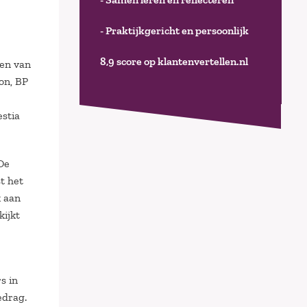
- Praktijkgericht en persoonlijk
8,9 score op klantenvertellen.nl
en van
on, BP
estia
De
t het
k aan
kijkt
s in
edrag.