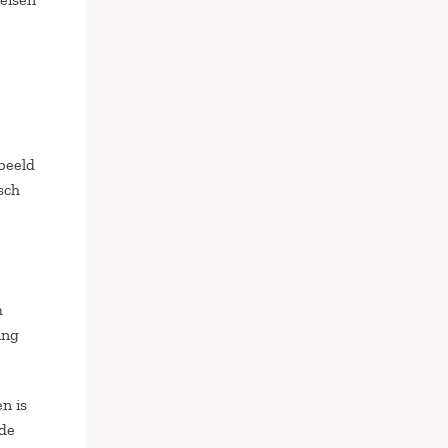
rbeeld
sch
m
ing
n is
 de