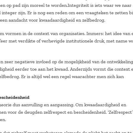
op pad zijn moreel te worden.Integriteit is iets waar we naar
integer zijn. Er is nog een reden om een vraagteken te zetten bi
 geen aandacht voor kwaadaardigheid en zelfbedrog.
em vormen in de context van organisaties. Immers: het idee van 
s sfeer met verdikte of verhevigde institutionele druk, met name w
een zeer negatieve invloed op de mogelijkheid van de ontwikkelin
igheid eerder toe aan het kwaad. Anderzijds vormt die context 
elfbedrog. Er is altijd wel een regel waarachter men zich kan
bescheidenheid
stheorie dus aanvulling en aanpassing. Om kwaadaardigheid en
n voor de deugden zelfrespect en bescheidenheid. ‘Zelfrespect’ 
en.
zen dat zichzelf moet verbeteren alsmede de plicht het recht op te