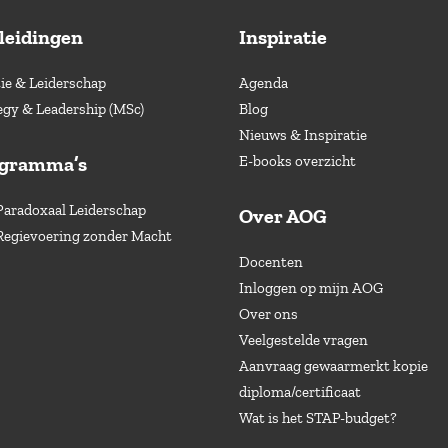
leidingen
Inspiratie
e & Leiderschap
Agenda
egy & Leadership (MSc)
Blog
Nieuws & Inspiratie
ogramma’s
E-books overzicht
Paradoxaal Leiderschap
Over AOG
Regievoering zonder Macht
Docenten
Inloggen op mijn AOG
Over ons
Veelgestelde vragen
Aanvraag gewaarmerkt kopie
diploma/certificaat
Wat is het STAP-budget?