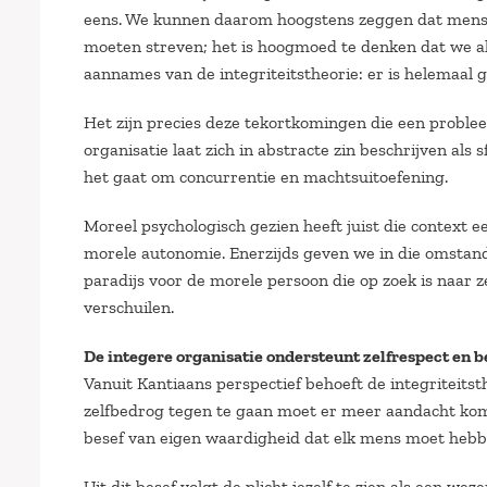
eens. We kunnen daarom hoogstens zeggen dat mensen 
moeten streven; het is hoogmoed te denken dat we al 
aannames van de integriteitstheorie: er is helemaal
Het zijn precies deze tekortkomingen die een proble
organisatie laat zich in abstracte zin beschrijven al
het gaat om concurrentie en machtsuitoefening.
Moreel psychologisch gezien heeft juist die context 
morele autonomie. Enerzijds geven we in die omstand
paradijs voor de morele persoon die op zoek is naar z
verschuilen.
De integere organisatie ondersteunt zelfrespect en 
Vanuit Kantiaans perspectief behoeft de integriteit
zelfbedrog tegen te gaan moet er meer aandacht kome
besef van eigen waardigheid dat elk mens moet hebb
Uit dit besef volgt de plicht jezelf te zien als een we