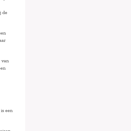
j de
een
aar
g van
een
is een
 eisen