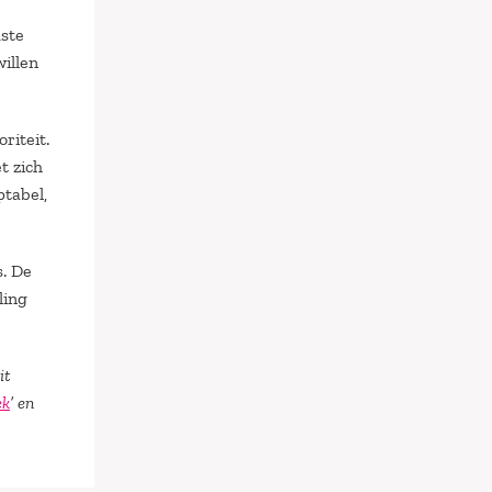
ste
willen
riteit.
t zich
ptabel,
s. De
ling
it
ek
’ en