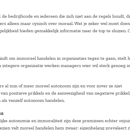
de bedrijfscode en iedereen die zich niet aan de regels houdt, d
rs alleen maar cynisch over moraal. Wat je zeker wel moet doen,
lijkheid bieden gemakkelijk informatie naar de top te sluizen. O
vindt om immoreel handelen in organisaties tegen te gaan, stelt 
 een integere organisatie werken managers wier wil sterk genoeg i
 al min of meer moreel autonoom zijn en voor zover ze niet
an positieve prikkels en de aanwezigheid van negatieve prikkel
n als vanzelf autonoom handelen.
it
ijke autonomie en immoraliteit zijn deze premissen echter onjuis
gezien valt moreel handelen hem zwaar: eigenbelang prevaleert n