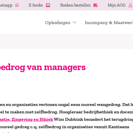
atsapp
E-books
Boeken bestellen
Mijn AOG
Opleidingen
Incompany & Maatwer
bedrog van managers
en en organisaties vertonen nogal eens moreel wangedrag. Dat h
el te maken met zelfbedrog. Hoogleraar bedrijfsethiek en docen
atie, Zingeving en Ethiek
Wim Dubbink benadert het terugdrin
oreel gedrag c.q. zelfbedrog in organisaties vanuit Kantiaans