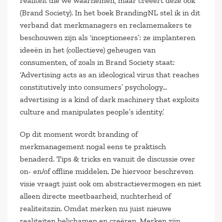
realiteit die we waarnemen, maar creëert deze ook
(Brand Society). In het boek BrandingNL stel ik in dit
verband dat merkmanagers en reclamemakers te
beschouwen zijn als ‘inceptioneers’: ze implanteren
ideeën in het (collectieve) geheugen van
consumenten, of zoals in Brand Society staat:
‘Advertising acts as an ideological virus that reaches
constitutively into consumers’ psychology…
advertising is a kind of dark machinery that exploits
culture and manipulates people’s identity.’
Op dit moment wordt branding of
merkmanagement nogal eens te praktisch
benaderd. Tips & tricks en vanuit de discussie over
on- en/of offline middelen. De hiervoor beschreven
visie vraagt juist ook om abstractievermogen en niet
alleen directe meetbaarheid, nuchterheid of
realiteitszin. Omdat merken nu juist nieuwe
realiteiten belichamen en creëren. Merken zijn