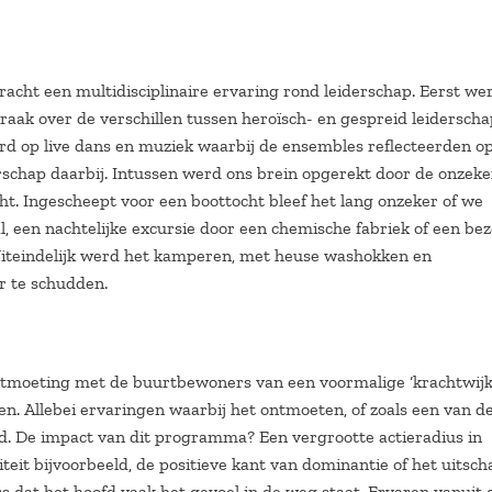
cht een multidisciplinaire ervaring rond leiderschap. Eerst we
k over de verschillen tussen heroïsch- en gespreid leiderscha
d op live dans en muziek waarbij de ensembles reflecteerden o
rschap daarbij. Intussen werd ons brein opgerekt door de onzeke
. Ingescheept voor een boottocht bleef het lang onzeker of we
, een nachtelijke excursie door een chemische fabriek of een be
Uiteindelijk werd het kamperen, met heuse washokken en
 te schudden.
ntmoeting met de buurtbewoners van een voormalige ‘krachtwijk’
 Allebei ervaringen waarbij het ontmoeten, of zoals een van d
d. De impact van dit programma? Een vergrootte actieradius in
teit bijvoorbeeld, de positieve kant van dominantie of het uitsch
 dat het hoofd vaak het gevoel in de weg staat. Ervaren vanuit 