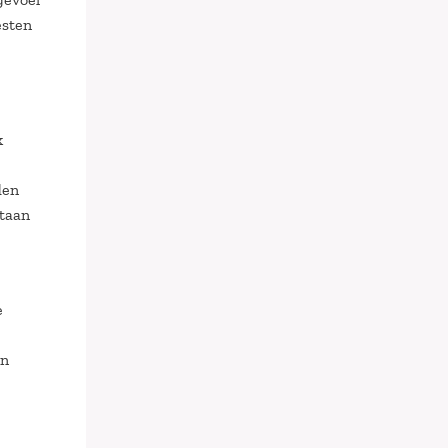
esten
k
den
staan
e
en