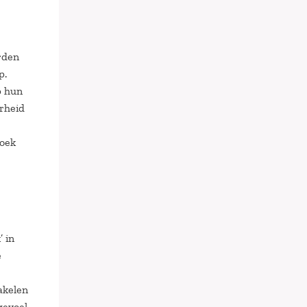
rden
p.
p hun
rheid
zoek
 in
e
akelen
gevoel