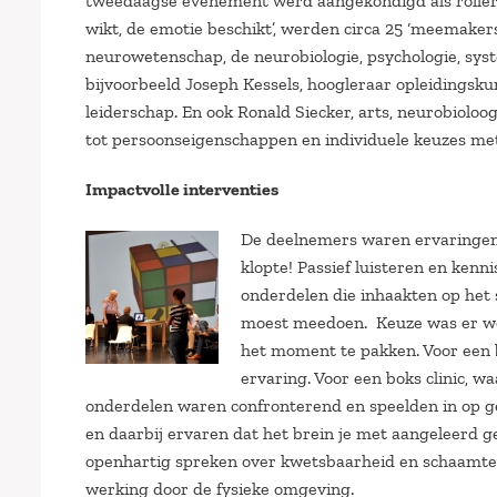
tweedaagse evenement werd aangekondigd als rollerc
wikt, de emotie beschikt’, werden circa 25 ‘meemaker
neurowetenschap, de neurobiologie, psychologie, sys
bijvoorbeeld Joseph Kessels, hoogleraar opleidingsk
leiderschap. En ook Ronald Siecker, arts, neurobioloog
tot persoonseigenschappen en individuele keuzes met
Impactvolle interventies
De deelnemers waren ervaringen o
klopte! Passief luisteren en kenn
onderdelen die inhaakten op het 
moest meedoen. Keuze was er wel
het moment te pakken. Voor een b
ervaring. Voor een boks clinic, w
onderdelen waren confronterend en speelden in op ge
en daarbij ervaren dat het brein je met aangeleerd g
openhartig spreken over kwetsbaarheid en schaamte. H
werking door de fysieke omgeving.