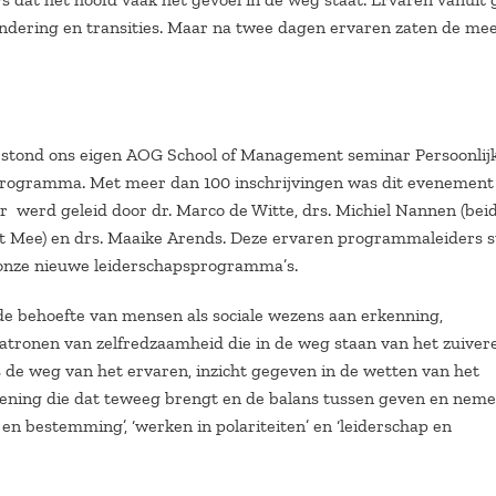
andering en transities. Maar na twee dagen ervaren zaten de me
r, stond ons eigen AOG School of Management seminar Persoonlij
 programma. Met meer dan 100 inschrijvingen was dit evenement
 werd geleid door dr. Marco de Witte, drs. Michiel Nannen (bei
t Mee) en drs. Maaike Arends. Deze ervaren programmaleiders 
 onze nieuwe leiderschapsprogramma’s.
e behoefte van mensen als sociale wezens aan erkenning,
patronen van zelfredzaamheid die in de weg staan van het zuiver
s de weg van het ervaren, inzicht gegeven in de wetten van het
dening die dat teweeg brengt en de balans tussen geven en nem
en bestemming’, ‘werken in polariteiten’ en ‘leiderschap en