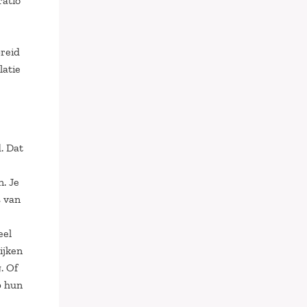
ratio
preid
latie
. Dat
. Je
s van
eel
ijken
. Of
p hun