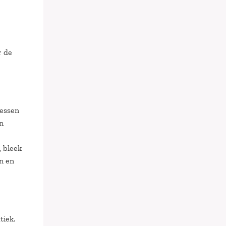
r de
cessen
an
e
, bleek
n en
tiek.