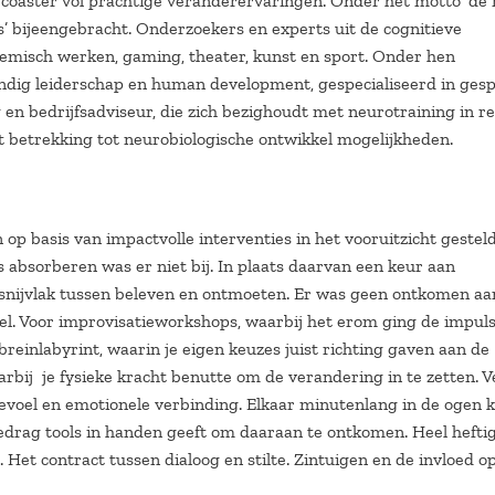
oaster vol prachtige veranderervaringen. Onder het motto ‘de 
s’ bijeengebracht. Onderzoekers en experts uit de cognitieve
temisch werken, gaming, theater, kunst en sport. Onder hen
undig leiderschap en human development, gespecialiseerd in ges
 en bedrijfsadviseur, die zich bezighoudt met neurotraining in re
 betrekking tot neurobiologische ontwikkel mogelijkheden.
p basis van impactvolle interventies in het vooruitzicht gesteld
is absorberen was er niet bij. In plaats daarvan een keur aan
snijvlak tussen beleven en ontmoeten. Er was geen ontkomen aan
. Voor improvisatieworkshops, waarbij het erom ging de impul
reinlabyrint, waarin je eigen keuzes juist richting gaven aan de
aarbij je fysieke kracht benutte om de verandering in te zetten. V
voel en emotionele verbinding. Elkaar minutenlang in de ogen k
edrag tools in handen geeft om daaraan te ontkomen. Heel heftig
et contract tussen dialoog en stilte. Zintuigen en de invloed o