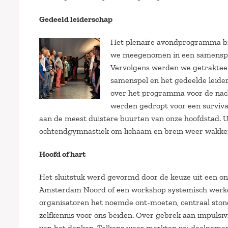
Gedeeld leiderschap
Het plenaire avondprogramma bra
we meegenomen in een samenspraa
Vervolgens werden we getrakteer
samenspel en het gedeelde leide
over het programma voor de nacht
werden gedropt voor een survival
aan de meest duistere buurten van onze hoofdstad. 
ochtendgymnastiek om lichaam en brein weer wakker
Hoofd of hart
Het sluitstuk werd gevormd door de keuze uit een o
Amsterdam Noord of een workshop systemisch werken.
organisatoren het noemde ont-moeten, centraal ston
zelfkennis voor ons beiden. Over gebrek aan impulsivi
van het denken. Telkens weer merkten wij deelnemers