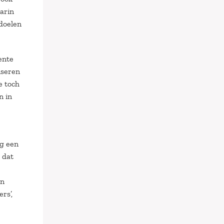
arin
 doelen
ente
iseren
e toch
n in
ig een
 dat
en
rs’,