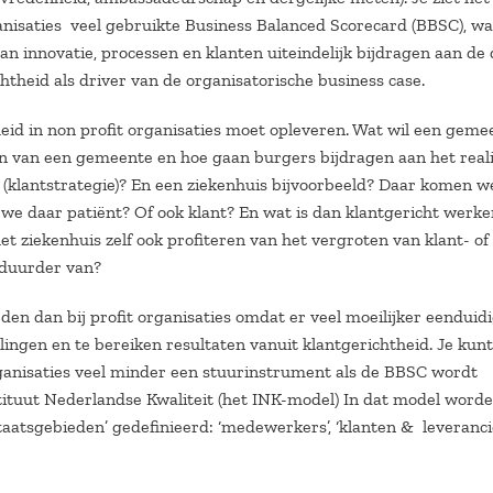
anisaties veel gebruikte Business Balanced Scorecard (BBSC), wa
an innovatie, processen en klanten uiteindelijk bijdragen aan de
chtheid als driver van de organisatorische business case.
eid in non profit organisaties moet opleveren. Wat wil een geme
gen van een gemeente en hoe gaan burgers bijdragen aan het real
 (klantstrategie)? En een ziekenhuis bijvoorbeeld? Daar komen w
 we daar patiënt? Of ook klant? En wat is dan klantgericht werke
het ziekenhuis zelf ook profiteren van het vergroten van klant- of
 duurder van?
en dan bij profit organisaties omdat er veel moeilijker eenduid
ingen en te bereiken resultaten vanuit klantgerichtheid. Je kunt
organisaties veel minder een stuurinstrument als de BBSC wordt
tituut Nederlandse Kwaliteit (het INK-model) In dat model word
ultaatsgebieden’ gedefinieerd: ‘medewerkers’, ‘klanten & leverancie