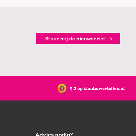
Stuur mij de nieuwsbrief
9,2 op klantenvertellen.nl
Advies nodig?