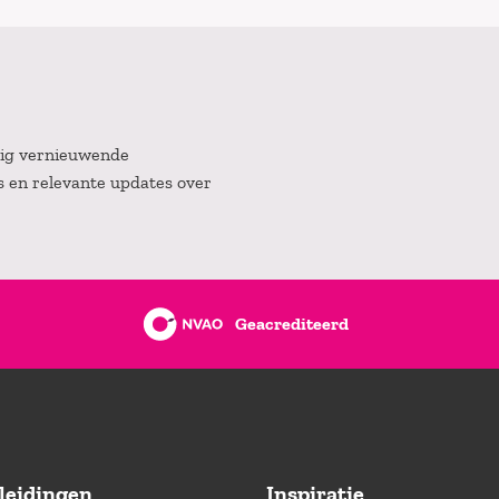
atig vernieuwende
es en relevante updates over
Geacrediteerd
leidingen
Inspiratie