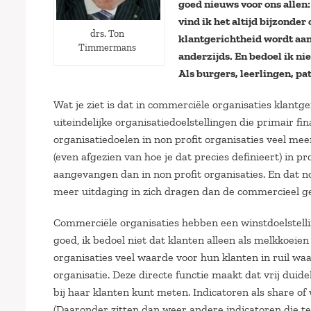
goed nieuws voor ons allen
vind ik het altijd bijzonder
drs. Ton
klantgerichtheid wordt aang
Timmermans
anderzijds. En bedoel ik ni
Als burgers, leerlingen, pa
Wat je ziet is dat in commerciële organisaties klantge
uiteindelijke organisatiedoelstellingen die primair fi
organisatiedoelen in non profit organisaties veel mee
(even afgezien van hoe je dat precies definieert) in 
aangevangen dan in non profit organisaties. En dat n
meer uitdaging in zich dragen dan de commercieel ge
Commerciële organisaties hebben een winstdoelstellin
goed, ik bedoel niet dat klanten alleen als melkkoeie
organisaties veel waarde voor hun klanten in ruil w
organisatie. Deze directe functie maakt dat vrij duide
bij haar klanten kunt meten. Indicatoren als share of
(Daaronder zitten dan weer andere indicatoren die t