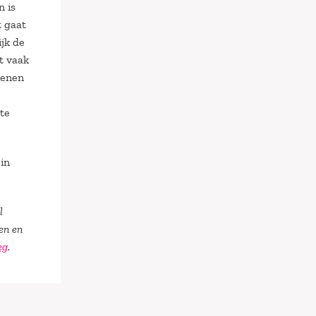
n is
t gaat
jk de
t vaak
kenen
tte
 in
l
ren en
eg
.