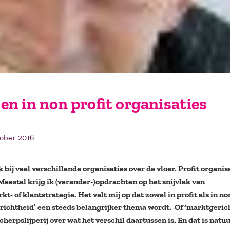
 en in non profit organisaties
tober 2016
bij veel verschillende organisaties over de vloer. Profit organis
 Meestal krijg ik (verander-)opdrachten op het snijvlak van
t- of klantstrategie. Het valt mij op dat zowel in profit als in no
erichtheid’ een steeds belangrijker thema wordt. Of ‘marktgeric
herpslijperij over wat het verschil daartussen is. En dat is natuu