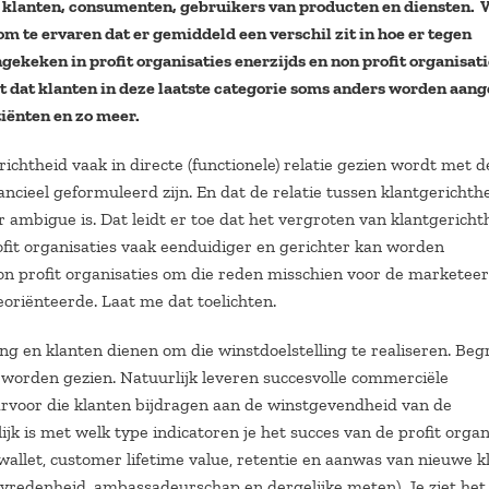
: klanten, consumenten, gebruikers van producten en diensten. 
 om te ervaren dat er gemiddeld een verschil zit in hoe er tegen
ekeken in profit organisaties enerzijds en non profit organisati
et dat klanten in deze laatste categorie soms anders worden aan
tiënten en zo meer.
richtheid vaak in directe (functionele) relatie gezien wordt met d
nancieel geformuleerd zijn. En dat de relatie tussen klantgerichth
r ambigue is. Dat leidt er toe dat het vergroten van klantgericht
profit organisaties vaak eenduidiger en gerichter kan worden
on profit organisaties om die reden misschien voor de marketeer
oriënteerde. Laat me dat toelichten.
g en klanten dienen om die winstdoelstelling te realiseren. Beg
n worden gezien. Natuurlijk leveren succesvolle commerciële
aarvoor die klanten bijdragen aan de winstgevendheid van de
lijk is met welk type indicatoren je het succes van de profit organ
 wallet, customer lifetime value, retentie en aanwas van nieuwe k
evredenheid, ambassadeurschap en dergelijke meten). Je ziet het