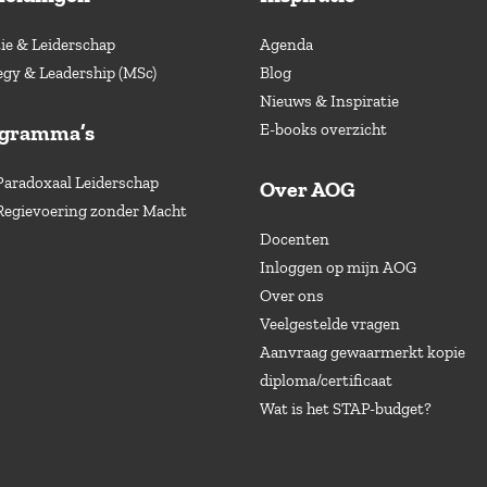
e & Leiderschap
Agenda
egy & Leadership (MSc)
Blog
Nieuws & Inspiratie
ogramma’s
E-books overzicht
Paradoxaal Leiderschap
Over AOG
Regievoering zonder Macht
Docenten
Inloggen op mijn AOG
Over ons
Veelgestelde vragen
Aanvraag gewaarmerkt kopie
diploma/certificaat
Wat is het STAP-budget?