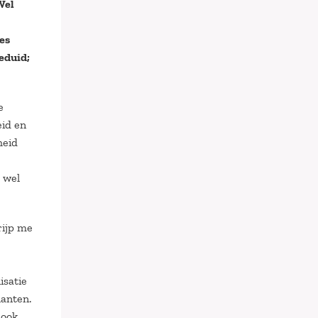
Wel
es
geduid;
e
eid en
heid
 wel
rijp me
isatie
lanten.
 ook