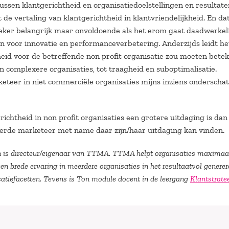
ussen klantgerichtheid en organisatiedoelstellingen en resultate
t de vertaling van klantgerichtheid in klantvriendelijkheid. En da
Zeker belangrijk maar onvoldoende als het erom gaat daadwerkeli
n voor innovatie en performanceverbetering. Anderzijds leidt he
heid voor de betreffende non profit organisatie zou moeten bete
in complexere organisaties, tot traagheid en suboptimalisatie.
rketeer in niet commerciële organisaties mijns inziens onderscha
richtheid in non profit organisaties een grotere uitdaging is dan
erde marketeer met name daar zijn/haar uitdaging kan vinden.
 is directeur/eigenaar van TTMA. TTMA helpt organisaties maximaa
een brede ervaring in meerdere organisaties in het resultaatvol genere
isatiefacetten. Tevens is Ton module docent in de leergang
Klantstrate