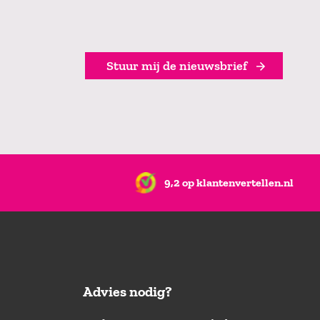
Stuur mij de nieuwsbrief
9,2 op klantenvertellen.nl
Advies nodig?