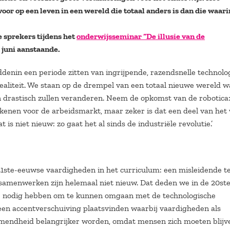
oor op een leven in een wereld die totaal anders is dan die waari
 sprekers tijdens het
onderwijsseminar “De illusie van de
 juni aanstaande.
denin een periode zitten van ingrijpende, razendsnelle technolo
ealiteit. We staan op de drempel van een totaal nieuwe wereld w
n drastisch zullen veranderen. Neem de opkomst van de robotica
kenen voor de arbeidsmarkt, maar zeker is dat een deel van het
 niet nieuw: zo gaat het al sinds de industriële revolutie.’
1
ste
-eeuwse vaardigheden in het curriculum: een misleidende t
 samenwerken zijn helemaal niet nieuw. Dat deden we in de 20
st
 we nodig hebben om te kunnen omgaan met de technologische
 een accentverschuiving plaatsvinden waarbij vaardigheden als
rnemendheid belangrijker worden, omdat mensen zich moeten blijv