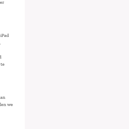
ker
 iPad
,
d
 te
aan
llen we