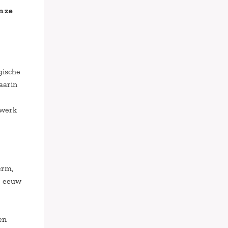
n ze
gische
aarin
:
 werk
erm,
e
eeuw
en