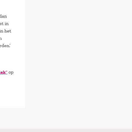
 dan
et in
in het
m
rden.’
iek
“
op