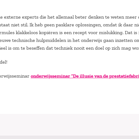
l die externe experts die het allemaal beter denken te weten meer
aat niet stil. Ik heb geen pasklare oplossingen, omdat ik daar ni
ormules klakkeloos kopiëren is een recept voor mislukking. Dat is 
nieuwe technische hulpmiddelen in het onderwijs gaan inzetten o
ieel is om te beseffen dat techniek nooit een doel op zich mag wo
del!
derwijsseminar
onderwijsseminar “De illusie van de prestatiefabr