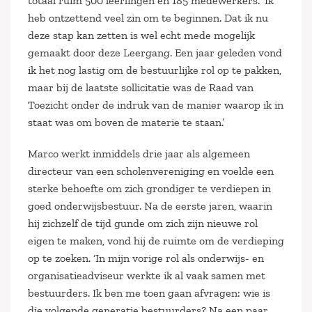
totaal ruim 500 leerlingen en 185 medewerkers. ‘Ik
heb ontzettend veel zin om te beginnen. Dat ik nu
deze stap kan zetten is wel echt mede mogelijk
gemaakt door deze Leergang. Een jaar geleden vond
ik het nog lastig om de bestuurlijke rol op te pakken,
maar bij de laatste sollicitatie was de Raad van
Toezicht onder de indruk van de manier waarop ik in
staat was om boven de materie te staan.’
Marco werkt inmiddels drie jaar als algemeen
directeur van een scholenvereniging en voelde een
sterke behoefte om zich grondiger te verdiepen in
goed onderwijsbestuur. Na de eerste jaren, waarin
hij zichzelf de tijd gunde om zich zijn nieuwe rol
eigen te maken, vond hij de ruimte om de verdieping
op te zoeken. ‘In mijn vorige rol als onderwijs- en
organisatieadviseur werkte ik al vaak samen met
bestuurders. Ik ben me toen gaan afvragen: wie is
die volgende generatie bestuurders? Na een paar