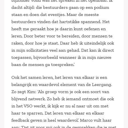
bijzonder vond was het spreken in het openbaar. Ik
dacht altijd: die bestuurders gaan op een podium
staan en doen dat eventjes. Maar de meeste
bestuurders vinden dat hartstikke spannend. Het
heeft me geraakt hoe je daarin kunt oefenen en
leren. Door beter voor te bereiden, door mensen te
raken, door hoe je staat. Daar heb ik uiteindelijk ook
in mijn sollicitaties veel aan gehad. Dat kan ik direct
toepassen, bijvoorbeeld wanneer ik in mijn nieuwe
baan de mensen ga toespreken.’
Ook het samen leren, het leren van elkaar is een
belangrijk en waardevol element van de Leergang.
Zo zegt Kim: ‘Als groep vorm je ook een soort van
blijvend netwerk. Zo heb ik iemand ontmoet die ook
in het VSO werkt, ik kijk er nu al naar uit om met
haar te sparren. Dat leren van elkaar en elkaar
feedback geven is heel waardevol.’ Marco vult haar
aan: ‘Dat zit voor mij ook in de gesprekken die je met