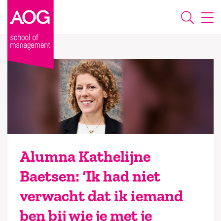
Alumna Kathelijne
Baetsen: ‘Ik had niet
verwacht dat ik iemand
ben bij wie je met je