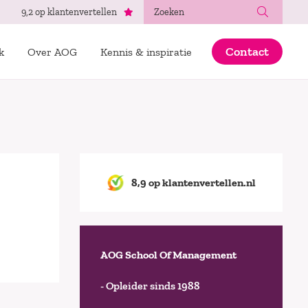
Zoeken
9,2 op klantenvertellen
Contact
k
Over AOG
Kennis & inspiratie
8,9 op klantenvertellen.nl
AOG School Of Management
- Opleider sinds 1988