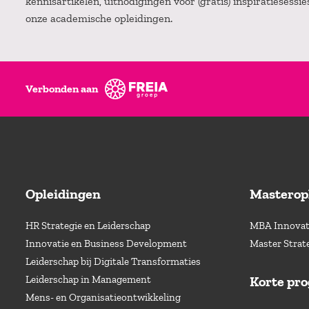
kennisartikelen, uitnodigingen voor (gratis) inspiratiesessi
onze academische opleidingen.
Verbonden aan
Opleidingen
Masterop
HR Strategie en Leiderschap
MBA Innovati
Innovatie en Business Development
Master Strat
Leiderschap bij Digitale Transformaties
Leiderschap in Management
Korte pr
Mens- en Organisatieontwikkeling