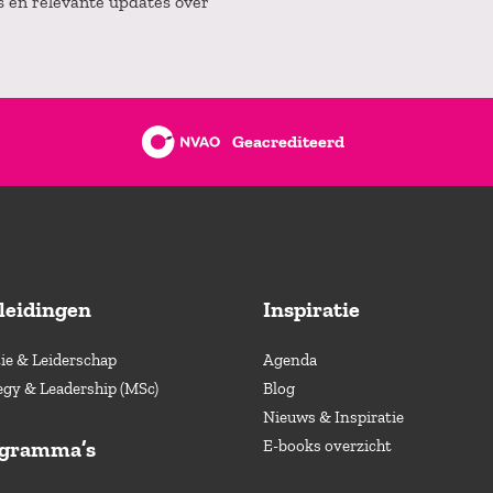
es en relevante updates over
Geacrediteerd
leidingen
Inspiratie
e & Leiderschap
Agenda
egy & Leadership (MSc)
Blog
Nieuws & Inspiratie
ogramma’s
E-books overzicht