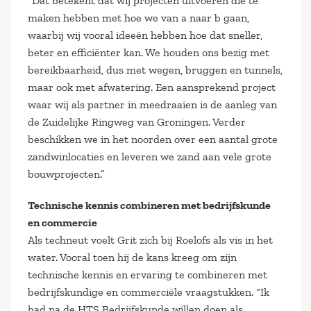
“Dat betekent dat wij projecten uitvoeren die te
maken hebben met hoe we van a naar b gaan,
waarbij wij vooral ideeën hebben hoe dat sneller,
beter en efficiënter kan. We houden ons bezig met
bereikbaarheid, dus met wegen, bruggen en tunnels,
maar ook met afwatering. Een aansprekend project
waar wij als partner in meedraaien is de aanleg van
de Zuidelijke Ringweg van Groningen. Verder
beschikken we in het noorden over een aantal grote
zandwinlocaties en leveren we zand aan vele grote
bouwprojecten.”
Technische kennis combineren met bedrijfskunde
en commercie
Als techneut voelt Grit zich bij Roelofs als vis in het
water. Vooral toen hij de kans kreeg om zijn
technische kennis en ervaring te combineren met
bedrijfskundige en commerciële vraagstukken. “Ik
had na de HTS Bedrijfskunde willen doen als