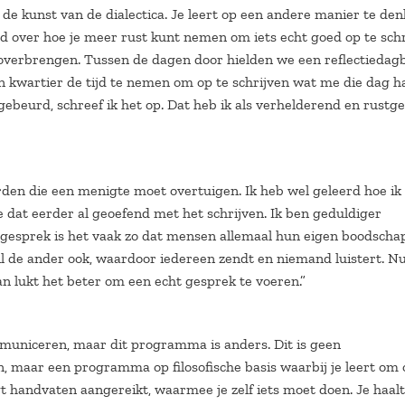
e kunst van de dialectica. Je leert op een andere manier te den
d over hoe je meer rust kunt nemen om iets echt goed op te schr
lt overbrengen. Tussen de dagen door hielden we een reflectiedag
en kwartier de tijd te nemen om op te schrijven wat me die dag h
ebeurd, schreef ik het op. Dat heb ik als verhelderend en rustg
orden die een menigte moet overtuigen. Ik heb wel geleerd hoe ik
 dat eerder al geoefend met het schrijven. Ik ben geduldiger
 gesprek is het vaak zo dat mensen allemaal hun eigen boodscha
wil de ander ook, waardoor iedereen zendt en niemand luistert. 
dan lukt het beter om een echt gesprek te voeren.”
ommuniceren, maar dit programma is anders. Dit is geen
, maar een programma op filosofische basis waarbij je leert om
jgt handvaten aangereikt, waarmee je zelf iets moet doen. Je haalt