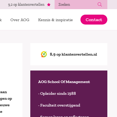
Zoeken
9,2 op klantenvertellen
Contact
k
Over AOG
Kennis & inspiratie
8,9 op klantenvertellen.nl
AOG School Of Management
gaan
- Opleider sinds 1988
ngen op
nieuwe
- Faculteit overstijgend
te
- Samen leren en reflecteren