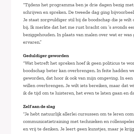
“Tijdens het programma ben je drie dagen bezig met d
schrijven en spreken. De tweede dag ging bijvoorbeel
Je staat zorgvuldiger stil bij de boodschap die je wi
bij. Ik merkte dat het me rust bracht om ’s avonds e
beziggehouden. In plaats van malen over wat er was g
ervaren.”
Geduldiger geworden
“Wat betreft het spreken hoef ik geen politicus te w
boodschap beter kan overbrengen. In feite hadden we
geworden, dat hoor ik ook van mijn omgeving. In een
willen overbrengen. Je wilt iets bereiken, maar dat 
ik de tijd om te luisteren, het even te laten gaan en 
Zelf aan de slag
“Je hebt natuurlijk allerlei cursussen om te leren c
communicatietraining met technieken en rollenspelen
en vrij te denken. Je leert geen kunstjes, maar je kri