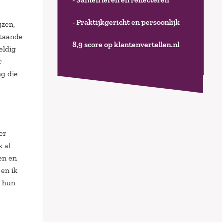
- Praktijkgericht en persoonlijk
jzen,
staande
8,9 score op klantenvertellen.nl
eldig
r
ng die
er
 al
en en
en ik
e hun