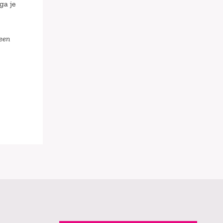
ga je
 een