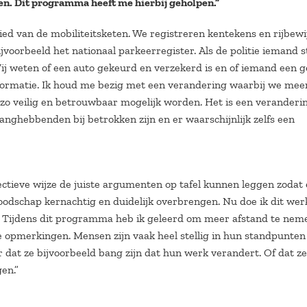
n. Dit programma heeft me hierbij geholpen.”
d van de mobiliteitsketen. We registreren kentekens en rijbewi
voorbeeld het nationaal parkeerregister. Als de politie iemand 
Wij weten of een auto gekeurd en verzekerd is en of iemand een g
nformatie. Ik houd me bezig met een verandering waarbij we mee
 zo veilig en betrouwbaar mogelijk worden. Het is een veranderi
langhebbenden bij betrokken zijn en er waarschijnlijk zelfs een
ctieve wijze de juiste argumenten op tafel kunnen leggen zodat 
odschap kernachtig en duidelijk overbrengen. Nu doe ik dit werk
 Tijdens dit programma heb ik geleerd om meer afstand te nem
e opmerkingen. Mensen zijn vaak heel stellig in hun standpunten 
ar dat ze bijvoorbeeld bang zijn dat hun werk verandert. Of dat z
en.”