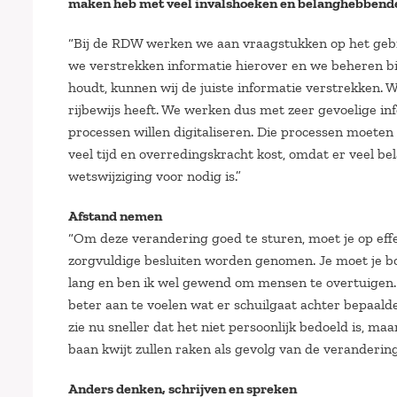
maken heb met veel invalshoeken en belanghebbende
“Bij de RDW werken we aan vraagstukken op het gebie
we verstrekken informatie hierover en we beheren bij
houdt, kunnen wij de juiste informatie verstrekken. 
rijbewijs heeft. We werken dus met zeer gevoelige i
processen willen digitaliseren. Die processen moeten
veel tijd en overredingskracht kost, omdat er veel be
wetswijziging voor nodig is.”
Afstand nemen
“Om deze verandering goed te sturen, moet je op effe
zorgvuldige besluiten worden genomen. Je moet je bo
lang en ben ik wel gewend om mensen te overtuigen.
beter aan te voelen wat er schuilgaat achter bepaald
zie nu sneller dat het niet persoonlijk bedoeld is, ma
baan kwijt zullen raken als gevolg van de verandering
Anders denken, schrijven en spreken