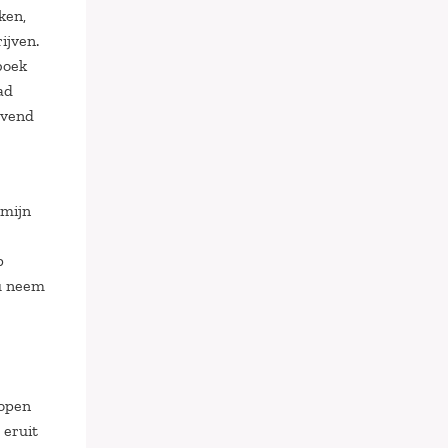
ken,
ijven.
boek
ad
evend
 mijn
p
Nu neem
 open
 eruit