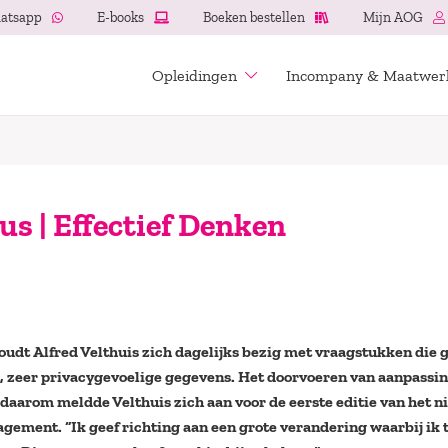
atsapp
E-books
Boeken bestellen
Mijn AOG
Opleidingen
Incompany & Maatwer
s | Effectief Denken
oudt Alfred Velthuis zich dagelijks bezig met vraagstukken die 
, zeer privacygevoelige gegevens. Het doorvoeren van aanpassi
 daarom meldde Velthuis zich aan voor de eerste editie van het 
ment. “Ik geef richting aan een grote verandering waarbij ik 