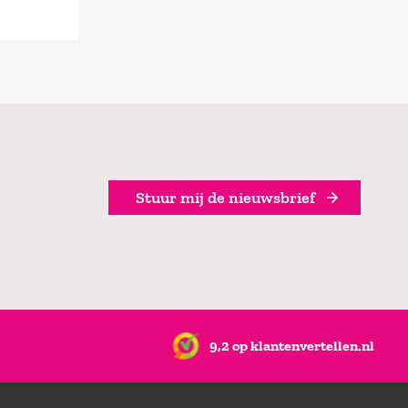
Stuur mij de nieuwsbrief
9,2 op klantenvertellen.nl