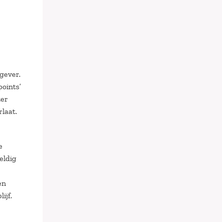
gever.
oints’
ter
laat.
e
eldig
en
ijf.