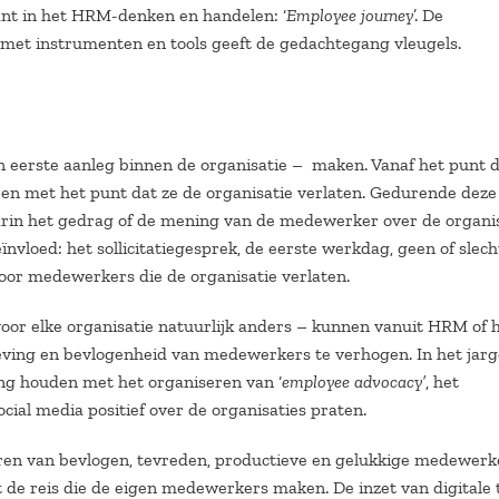
ant in het HRM-denken en handelen: ‘
Employee journey
’. De
t met instrumenten en tools geeft de gedachtegang vleugels.
n eerste aanleg binnen de organisatie – maken. Vanaf het punt d
 en met het punt dat ze de organisatie verlaten. Gedurende deze 
in het gedrag of de mening van de medewerker over de organis
ïnvloed: het sollicitatiegesprek, de eerste werkdag, geen of slech
oor medewerkers die de organisatie verlaten.
 voor elke organisatie natuurlijk anders – kunnen vanuit HRM of 
ing en bevlogenheid van medewerkers te verhogen. In het jarg
ng houden met het organiseren van ‘
employee advocacy’
, het
cial media positief over de organisaties praten.
ëren van bevlogen, tevreden, productieve en gelukkige medewerk
 de reis die de eigen medewerkers maken. De inzet van digitale 