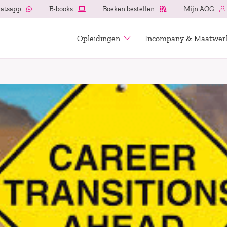
atsapp
E-books
Boeken bestellen
Mijn AOG
Opleidingen
Incompany & Maatwer