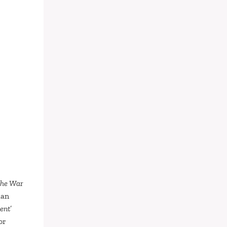
The War
aan
ent
’
or