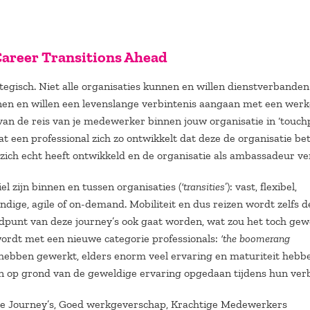
Career Transitions Ahead
tegisch. Niet alle organisaties kunnen en willen dienstverbanden
nnen en willen een levenslange verbintenis aangaan met een werk
van de reis van je medewerker binnen jouw organisatie in ‘touchp
 een professional zich zo ontwikkelt dat deze de organisatie be
ich echt heeft ontwikkeld en de organisatie als ambassadeur ver
l zijn binnen en tussen organisaties (
‘transities
’): vast, flexibel,
andige, agile of on-demand. Mobiliteit en dus reizen wordt zelfs d
ndpunt van deze journey’s ook gaat worden, wat zou het toch gew
 wordt met een nieuwe categorie professionals:
‘the boomerang
ou hebben gewerkt, elders enorm veel ervaring en maturiteit hebb
 op grond van de geweldige ervaring opgedaan tijdens hun verbl
loyee Journey’s, Goed werkgeverschap, Krachtige Medewerkers