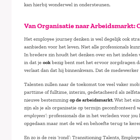
kan hierbij wonderwel in ondersteunen.
Van Organisatie naar Arbeidsmarkt: 
Het employee journey denken is wel degelijk ook stra
aanbieden voor het leven. Niet alle professionals ku
In bredere zin houdt het denken over en het indelen 
in dat je
ook
bezig bent met het ervoor zorgdragen dat
verlaat dan dat hij binnenkwam. Dat de medewerker z
Talenten zullen naar de toekomst toe veel vaker mobie
parttime of fulltime, interim, gedetacheerd als zelfst
nieuwe bestemming
op de arbeidsmarkt
. Wat het ei
zijn als je als organisatie op termijn geconfronteerd
employees’
: professionals die in het verleden voor j
opgedaan maar met de wil en behoefte terug te keren
En zo is de reis ‘rond’: Transitioning Talents, Emp