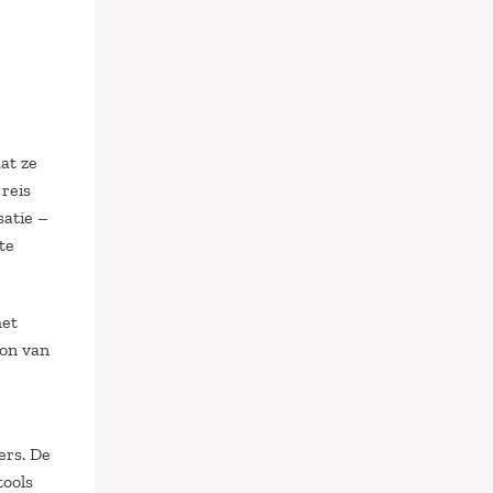
at ze
reis
atie –
te
het
on van
ers. De
tools