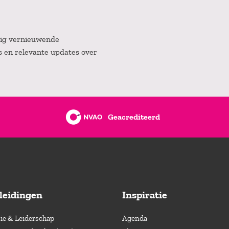
atig vernieuwende
es en relevante updates over
Geacrediteerd
leidingen
Inspiratie
e & Leiderschap
Agenda