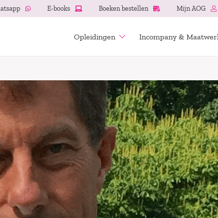
atsapp
E-books
Boeken bestellen
Mijn AOG
Opleidingen
Incompany & Maatwer