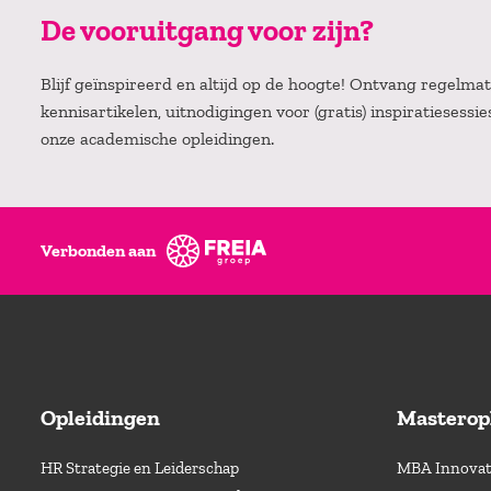
De vooruitgang voor zijn?
Blijf geïnspireerd en altijd op de hoogte! Ontvang regelm
kennisartikelen, uitnodigingen voor (gratis) inspiratiesessi
onze academische opleidingen.
Verbonden aan
Opleidingen
Masterop
HR Strategie en Leiderschap
MBA Innovati