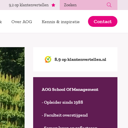
Zoeken
9,2 op klantenvertellen
Contact
k
Over AOG
Kennis & inspiratie
8,9 op klantenvertellen.nl
AOG School Of Management
- Opleider sinds 1988
- Faculteit overstijgend
- Samen leren en reflecteren