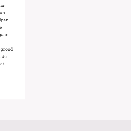
aar
hun
elpen
oe
 gaan
ergrond
n de
iet