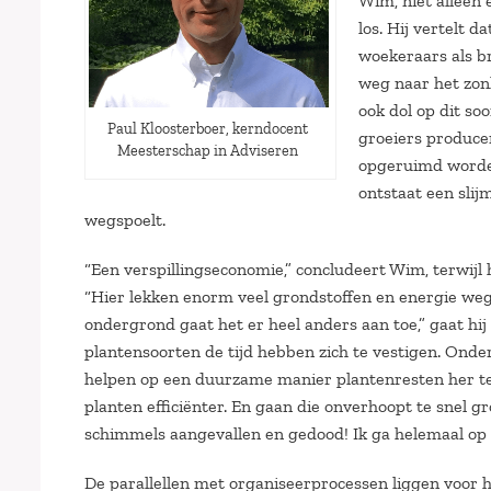
Wim, niet alleen
los. Hij vertelt d
woekeraars als b
weg naar het zonl
ook dol op dit so
Paul Kloosterboer, kerndocent
groeiers produce
Meesterschap in Adviseren
opgeruimd worden
ontstaat een sli
wegspoelt.
“Een verspillingseconomie,” concludeert Wim, terwijl
“Hier lekken enorm veel grondstoffen en energie weg 
ondergrond gaat het er heel anders aan toe,” gaat hij
plantensoorten de tijd hebben zich te vestigen. Onde
helpen op een duurzame manier plantenresten her te
planten efficiënter. En gaan die onverhoopt te snel
schimmels aangevallen en gedood! Ik ga helemaal op in
De parallellen met organiseerprocessen liggen voor 