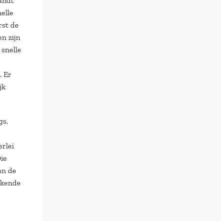
andt
nelle
rst de
n zijn
 snelle
. Er
jk
gs.
erlei
ie
an de
kkende