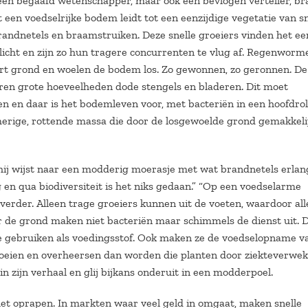
 een begaafd wetenschapper, maar ook een bevlogen verteller, br
at een voedselrijke bodem leidt tot een eenzijdige vegetatie van s
randnetels en braamstruiken. Deze snelle groeiers vinden het ee
icht en zijn zo hun tragere concurrenten te vlug af. Regenworme
ort grond en woelen de bodem los. Zo gewonnen, zo geronnen. De
ren grote hoeveelheden dode stengels en bladeren. Dit moet
 en daar is het bodemleven voor, met bacteriën in een hoofdrol
jmerige, rottende massa die door de losgewoelde grond gemakkeli
 hij wijst naar een modderig moerasje met wat brandnetels erlan
en qua biodiversiteit is het niks gedaan.” “Op een voedselarme
 verder. Alleen trage groeiers kunnen uit de voeten, waardoor all
r de grond maken niet bacteriën maar schimmels de dienst uit. D
 gebruiken als voedingsstof. Ook maken ze de voedselopname v
 groeien en overheersen dan worden die planten door ziekteverwe
 zijn verhaal en glij bijkans onderuit in een modderpoel.
het oprapen. In markten waar veel geld in omgaat, maken snelle