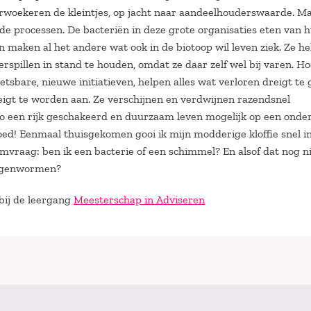
verwoekeren de kleintjes, op jacht naar aandeelhouderswaarde. M
de processen. De bacteriën in deze grote organisaties eten van 
n maken al het andere wat ook in de biotoop wil leven ziek. Ze h
rspillen in stand te houden, omdat ze daar zelf wel bij varen. H
tsbare, nieuwe initiatieven, helpen alles wat verloren dreigt te
dreigt te worden aan. Ze verschijnen en verdwijnen razendsnel
zo een rijk geschakeerd en duurzaam leven mogelijk op een ond
ed! Eenmaal thuisgekomen gooi ik mijn modderige kloffie snel i
 hamvraag: ben ik een bacterie of een schimmel? En alsof dat nog n
 regenwormen?
 bij de leergang
Meesterschap in Adviseren