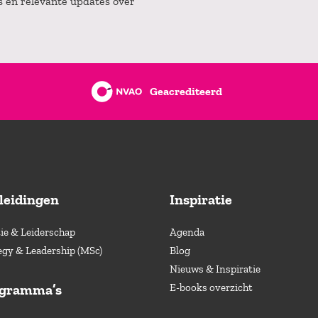
es en relevante updates over
Geacrediteerd
leidingen
Inspiratie
e & Leiderschap
Agenda
egy & Leadership (MSc)
Blog
Nieuws & Inspiratie
ogramma’s
E-books overzicht