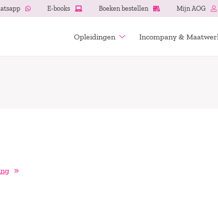
atsapp
E-books
Boeken bestellen
Mijn AOG
Opleidingen
Incompany & Maatwer
ing