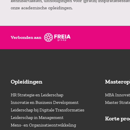
kennisartikelen, uitnodigingen voor (gratis) inspiratiesessi
onze academische opleidingen.
Verbonden aan
Opleidingen
Masterop
HR Strategie en Leiderschap
MBA Innovati
Innovatie en Business Development
Master Strat
Leiderschap bij Digitale Transformaties
Leiderschap in Management
Korte pr
Mens- en Organisatieontwikkeling