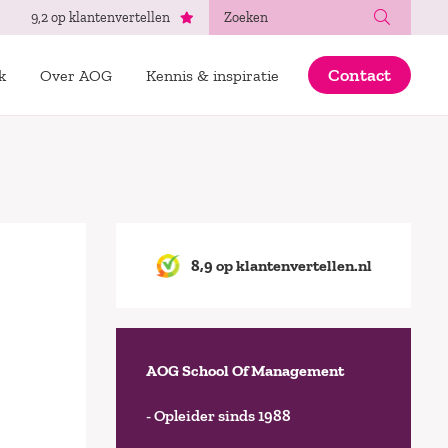
Zoeken
9,2 op klantenvertellen
Contact
k
Over AOG
Kennis & inspiratie
8,9 op klantenvertellen.nl
AOG School Of Management
- Opleider sinds 1988