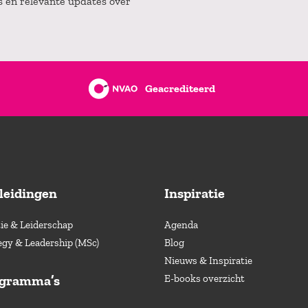
es en relevante updates over
Geacrediteerd
leidingen
Inspiratie
e & Leiderschap
Agenda
egy & Leadership (MSc)
Blog
Nieuws & Inspiratie
ogramma’s
E-books overzicht