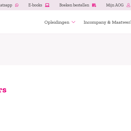
atsapp
E-books
Boeken bestellen
Mijn AOG
Opleidingen
Incompany & Maatwer
rs