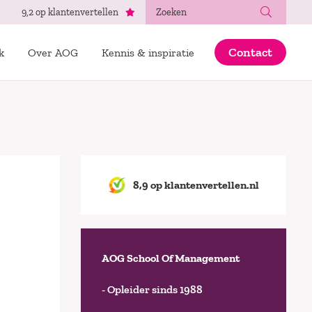
Zoeken
9,2 op klantenvertellen
Contact
k
Over AOG
Kennis & inspiratie
8,9 op klantenvertellen.nl
AOG School Of Management
- Opleider sinds 1988