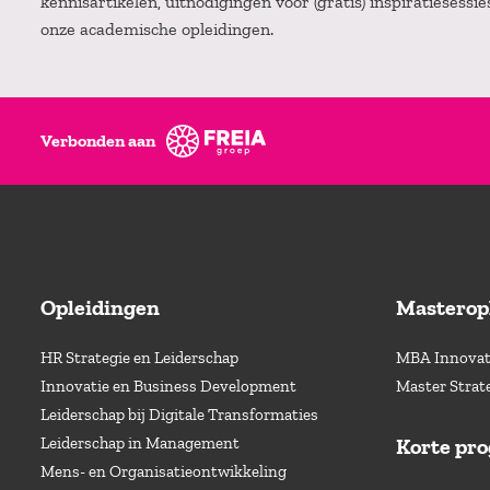
kennisartikelen, uitnodigingen voor (gratis) inspiratiesessi
onze academische opleidingen.
Verbonden aan
Opleidingen
Masterop
HR Strategie en Leiderschap
MBA Innovati
Innovatie en Business Development
Master Strat
Leiderschap bij Digitale Transformaties
Leiderschap in Management
Korte pr
Mens- en Organisatieontwikkeling