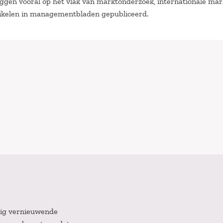
liggen vooral op het vlak van marktonderzoek, internationale ma
ikelen in managementbladen gepubliceerd.
atig vernieuwende