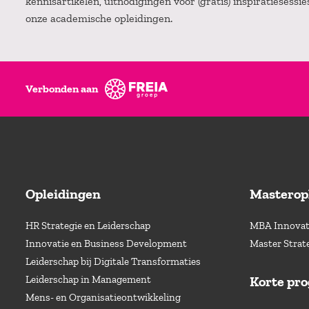
kennisartikelen, uitnodigingen voor (gratis) inspiratiesessi
onze academische opleidingen.
Verbonden aan
Opleidingen
Masterop
HR Strategie en Leiderschap
MBA Innovati
Innovatie en Business Development
Master Strat
Leiderschap bij Digitale Transformaties
Leiderschap in Management
Korte pr
Mens- en Organisatieontwikkeling