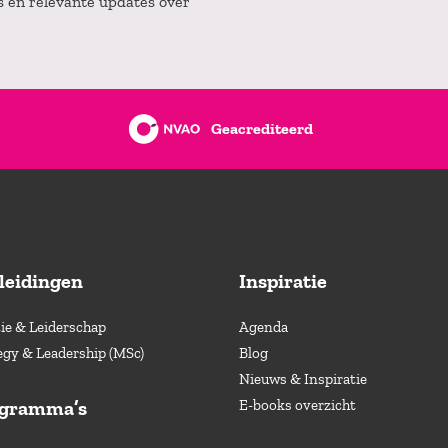
es en relevante updates over
Geacrediteerd
leidingen
Inspiratie
e & Leiderschap
Agenda
egy & Leadership (MSc)
Blog
Nieuws & Inspiratie
ogramma’s
E-books overzicht