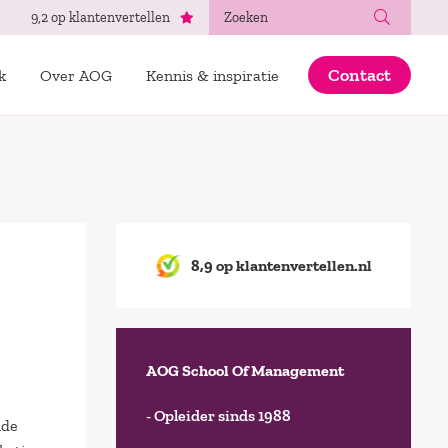
Zoeken
9,2 op klantenvertellen
Contact
k
Over AOG
Kennis & inspiratie
8,9 op klantenvertellen.nl
AOG School Of Management
- Opleider sinds 1988
nde