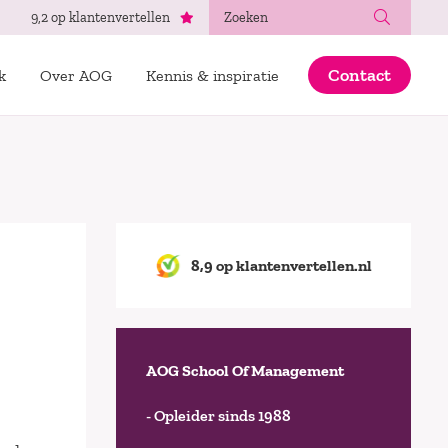
Zoeken
9,2 op klantenvertellen
Contact
k
Over AOG
Kennis & inspiratie
8,9 op klantenvertellen.nl
AOG School Of Management
- Opleider sinds 1988