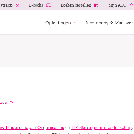
atsapp
E-books
Boeken bestellen
Mijn AOG
Opleidingen
Incompany & Maatwer
ties
w Leiderschap in Organisaties
en
HR Strategie en Leiderschap
.