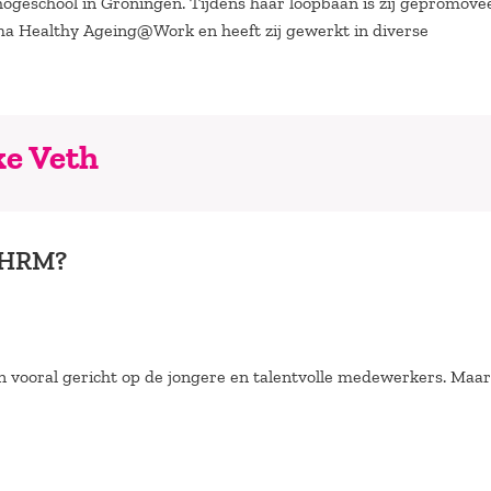
ogeschool in Groningen. Tijdens haar loopbaan is zij gepromove
ma Healthy Ageing@Work en heeft zij gewerkt in diverse
ke Veth
m HRM?
 vooral gericht op de jongere en talentvolle medewerkers. Maar