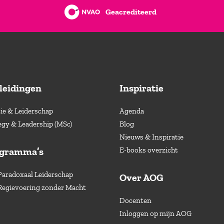
Geacrediteerd
leidingen
Inspiratie
e & Leiderschap
Agenda
egy & Leadership (MSc)
Blog
Nieuws & Inspiratie
ogramma’s
E-books overzicht
Paradoxaal Leiderschap
Over AOG
Regievoering zonder Macht
Docenten
Inloggen op mijn AOG