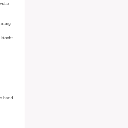
volle
neming
ektocht
de hand