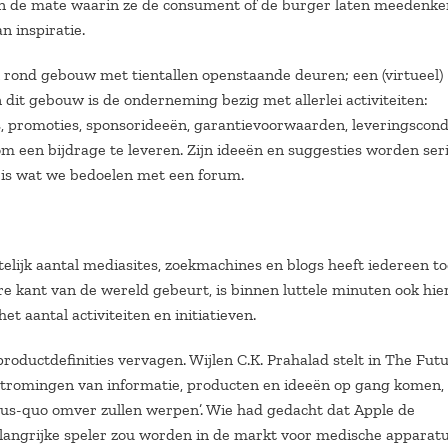
n de mate waarin ze de consument of de burger laten meedenke
n inspiratie.
 rond gebouw met tientallen openstaande deuren; een (virtueel)
it gebouw is de onderneming bezig met allerlei activiteiten:
, promoties, sponsorideeën, garantievoorwaarden, leveringscond
 een bijdrage te leveren. Zijn ideeën en suggesties worden ser
t is wat we bedoelen met een forum.
telijk aantal mediasites, zoekmachines en blogs heeft iedereen t
re kant van de wereld gebeurt, is binnen luttele minuten ook hie
t aantal activiteiten en initiatieven.
oductdefinities vervagen. Wijlen C.K. Prahalad stelt in The Futu
 stromingen van informatie, producten en ideeën op gang komen,
us-quo omver zullen werpen’. Wie had gedacht dat Apple de
elangrijke speler zou worden in de markt voor medische apparat