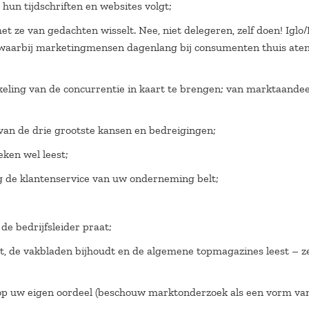
 hun tijdschriften en websites volgt;
t ze van gedachten wisselt. Nee, niet delegeren, zelf doen! Iglo
waarbij marketingmensen dagenlang bij consumenten thuis aten
eling van de concurrentie in kaart te brengen; van marktaandee
van de drie grootste kansen en bedreigingen;
ken wel leest;
ag de klantenservice van uw onderneming belt;
de bedrijfsleider praat;
, de vakbladen bijhoudt en de algemene topmagazines leest – ze
 op uw eigen oordeel (beschouw marktonderzoek als een vorm va