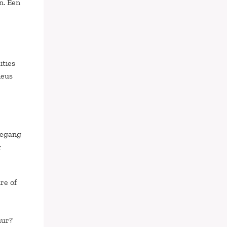
n. Een
ities
ieus
oegang
r
re of
uur?