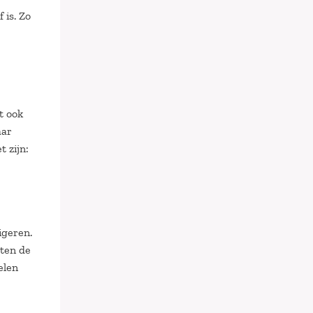
 is. Zo
t ook
aar
 zijn:
igeren.
ten de
elen