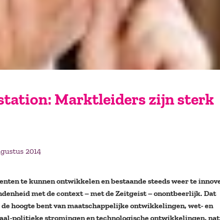
tation: Marktleiders zijn sterk
ugustus 2014
ten te kunnen ontwikkelen en bestaande steeds weer te innove
denheid met de context – met de Zeitgeist – onontbeerlijk. Dat
p de hoogte bent van maatschappelijke ontwikkelingen, wet- en
iaal-politieke stromingen en technologische ontwikkelingen, nat