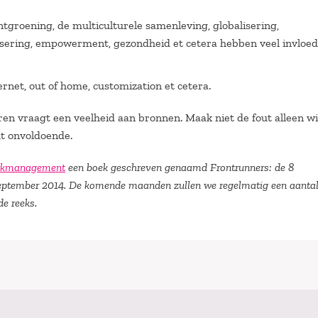
ntgroening, de multiculturele samenleving, globalisering,
gisering, empowerment, gezondheid et cetera hebben veel invloe
ernet, out of home, customization et cetera.
veren vraagt een veelheid aan bronnen. Maak niet de fout alleen w
ut onvoldoende.
kmanagement
een boek geschreven genaamd Frontrunners: de 8
 september 2014. De komende maanden zullen we regelmatig een aanta
de reeks.