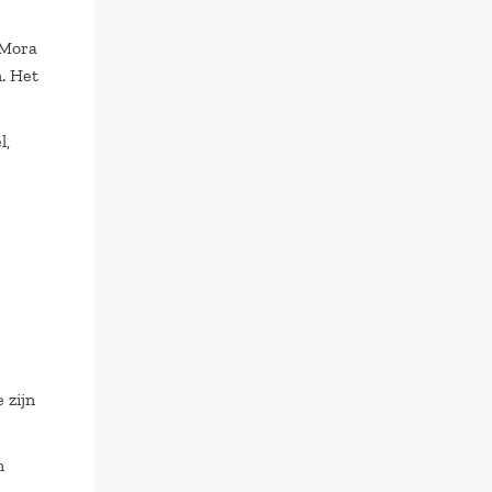
/Mora
. Het
l,
 zijn
n