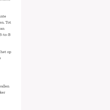
ante
en. Tot
van
B-to-B
 het op
e
vallen
aker