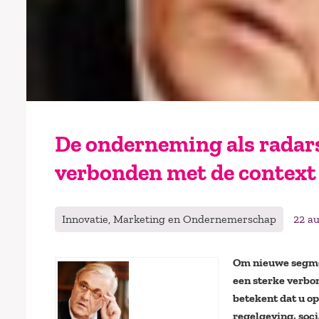
De onderneming als radars
verbonden met de context
Innovatie, Marketing en Ondernemerschap
22 a
Om nieuwe segmen
een sterke verbon
betekent dat u o
regelgeving, soc