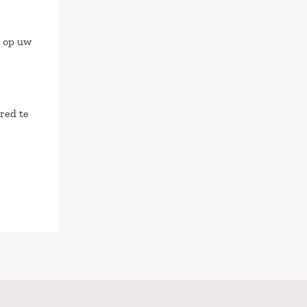
d op uw
ired te
l