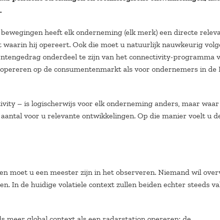
.
 bewegingen heeft elk onderneming (elk merk) een directe relev
 waarin hij opereert. Ook die moet u natuurlijk nauwkeurig volg
entengedrag onderdeel te zijn van het connectivity-programma 
ie opereren op de consumentenmarkt als voor ondernemers in de 
ivity – is logischerwijs voor elk onderneming anders, maar waar
 aantal voor u relevante ontwikkelingen. Op die manier voelt u d
en moet u een meester zijn in het observeren. Niemand wil over
 In de huidige volatiele context zullen beiden echter steeds v
s meer global context als een radarstation opereren: de