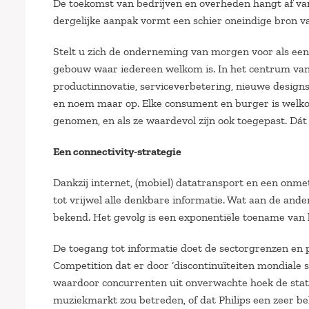
De toekomst van bedrijven en overheden hangt af va
dergelijke aanpak vormt een schier oneindige bron va
Stelt u zich de onderneming van morgen voor als een
gebouw waar iedereen welkom is. In het centrum van d
productinnovatie, serviceverbetering, nieuwe designs
en noem maar op. Elke consument en burger is welkom
genomen, en als ze waardevol zijn ook toegepast. Dá
Een connectivity-strategie
Dankzij internet, (mobiel) datatransport en een onme
tot vrijwel alle denkbare informatie. Wat aan de ande
bekend. Het gevolg is een exponentiële toename van he
De toegang tot informatie doet de sectorgrenzen en pr
Competition dat er door ‘discontinuïteiten mondiale
waardoor concurrenten uit onverwachte hoek de stat
muziekmarkt zou betreden, of dat Philips een zeer b