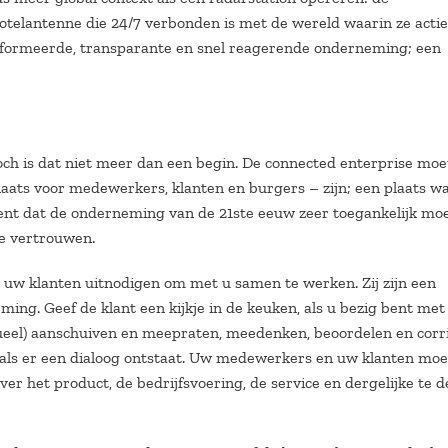
telantenne die 24/7 verbonden is met de wereld waarin ze actief
ïnformeerde, transparante en snel reagerende onderneming; een
och is dat niet meer dan een begin. De connected enterprise moe
laats voor medewerkers, klanten en burgers – zijn; een plaats w
ent dat de onderneming van de 21ste eeuw zeer toegankelijk moet
te vertrouwen.
uw klanten uitnodigen om met u samen te werken. Zij zijn een
ng. Geef de klant een kijkje in de keuken, als u bezig bent met
rtueel) aanschuiven en meepraten, meedenken, beoordelen en corr
als er een dialoog ontstaat. Uw medewerkers en uw klanten moe
er het product, de bedrijfsvoering, de service en dergelijke te d