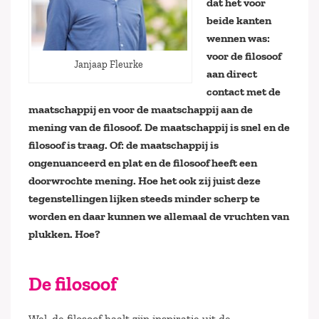
dat het voor
beide kanten
wennen was:
voor de filosoof
Janjaap Fleurke
aan direct
contact met de
maatschappij en voor de maatschappij aan de
mening van de filosoof. De maatschappij is snel en de
filosoof is traag. Of: de maatschappij is
ongenuanceerd en plat en de filosoof heeft een
doorwrochte mening. Hoe het ook zij juist deze
tegenstellingen lijken steeds minder scherp te
worden en daar kunnen we allemaal de vruchten van
plukken. Hoe?
De filosoof
Wel, de filosoof haalt zijn inspiratie uit de