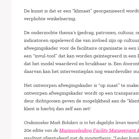
De kunst is dat er een “klimaat” georganiseerd word
verplichte winkelnering.
De onderzochte thema’s (gedrag, patronen, cultuur, o
indicatoren opgeleverd die van invloed zijn op cultu
afwegingskader voor de facilitaire organisatie is een
een “invul-tool” dat kan worden geïntegreerd in een 
dat het model waardevol en bruikbaar is. Een dooront
daarvan kan het interventieplan nog waardevoller mak
Het ontworpen afwegingskader is “op maat” te maken
ontworpen afwegingskader wordt op een transparante w
deur dichtgooien geven de mogelijkheid aan de “klant
klant is hierbij dan zelf aan zet!
Onderzoeker Mark Bokdam is in het dagelijks leven teamle
20e editie van de
Masteropleiding Facility Management 
resultaat afgestudeerd met de masterthesis: “Leuker kunn