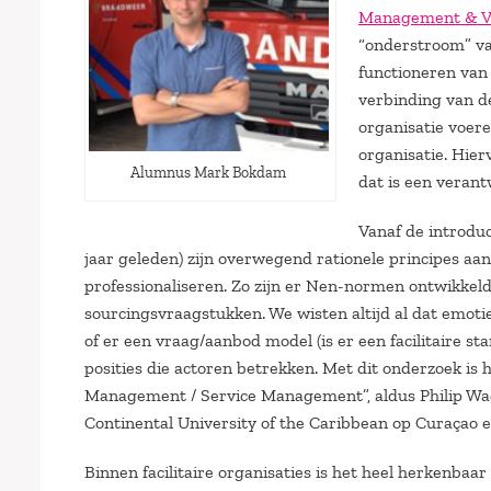
Management & V
“onderstroom” van
functioneren van o
verbinding van d
organisatie voer
organisatie. Hie
Alumnus Mark Bokdam
dat is een verant
Vanaf de introdu
jaar geleden) zijn overwegend rationele principes aa
professionaliseren. Zo zijn er Nen-normen ontwikkeld
sourcingsvraagstukken. We wisten altijd al dat emotie
of er een vraag/aanbod model (is er een facilitaire st
posities die actoren betrekken. Met dit onderzoek is 
Management / Service Management”, aldus Philip Wa
Continental University of the Caribbean op Curaçao 
Binnen facilitaire organisaties is het heel herkenba