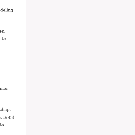
ndeling
den
 te
nier
schap.
, 1995)
ts