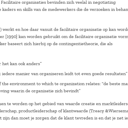
Facilitaire organisaties bevinden zich veelal in negotiating
 kaders en skills van de medewerkers die de verzoeken in beha
werkt en hoe daar vanuit de facilitaire organisatie op kan wor
er [1990] kan worden gebruikt om de facilitaire organisatie vorm
ker baseert zich hierbij op de contingentietheorie, die als
r het kan ook anders”
et iedere manier van organiseren leidt tot even goede resultaten”
 the environment to which te organization relates: “de beste ma
ving waarin de organisatie zich bevindt”
men te worden op het gebied van waarde creatie en marktleider
iderschap, productleiderschap of klantwaarde (Treacy &Wiersema
 zijn dan moet je zorgen dat de klant tevreden is en dat je net ie