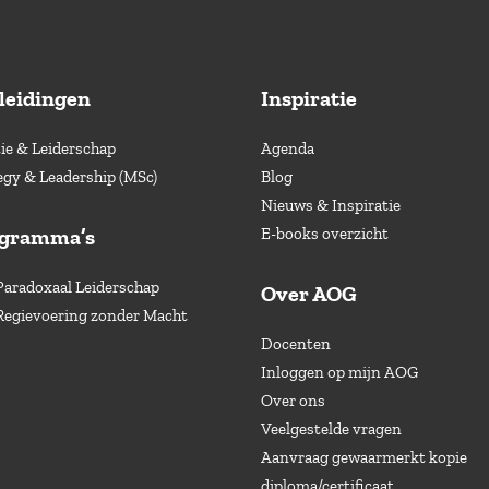
leidingen
Inspiratie
e & Leiderschap
Agenda
egy & Leadership (MSc)
Blog
Nieuws & Inspiratie
ogramma’s
E-books overzicht
Paradoxaal Leiderschap
Over AOG
Regievoering zonder Macht
Docenten
Inloggen op mijn AOG
Over ons
Veelgestelde vragen
Aanvraag gewaarmerkt kopie
diploma/certificaat