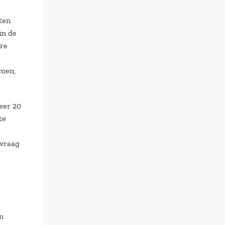
aten
in de
ire
emen,
eer 20
te
 vraag
n