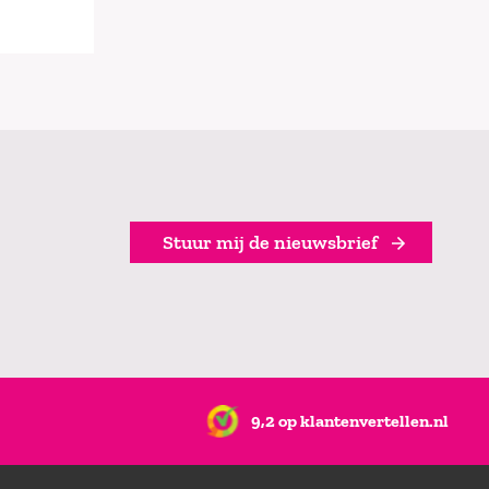
Stuur mij de nieuwsbrief
9,2 op klantenvertellen.nl