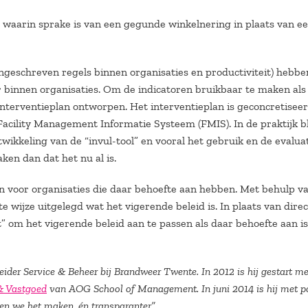
t waarin sprake is van een gegunde winkelnering in plaats van e
ngeschreven regels binnen organisaties en productiviteit) hebbe
ur binnen organisaties. Om de indicatoren bruikbaar te maken als
 interventieplan ontworpen. Het interventieplan is geconcretiseer
Facility Management Informatie Systeem (FMIS). In de praktijk bl
wikkeling van de “invul-tool” en vooral het gebruik en de evalua
en dan dat het nu al is.
 voor organisaties die daar behoefte aan hebben. Met behulp v
ijze uitgelegd wat het vigerende beleid is. In plaats van direc
” om het vigerende beleid aan te passen als daar behoefte aan is
ider Service & Beheer bij Brandweer Twente. In 2012 is hij gestart me
& Vastgoed
van AOG School of Management. In juni 2014 is hij met po
en we het maken, én transparanter”.