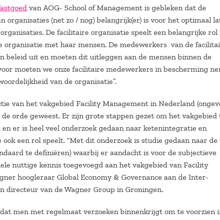
astgoed
van AOG- School of Management is gebleken dat de
 organisaties (net zo / nog) belangrijk(er) is voor het optimaal l
rganisaties. De facilitaire organisatie speelt een belangrijke rol 
e organisatie met haar mensen. De medewerkers van de facilita
en beleid uit en moeten dit uitleggen aan de mensen binnen de
rvoor moeten we onze facilitaire medewerkers in bescherming n
woordelijkheid van de organisatie”.
ctie van het vakgebied Facility Management in Nederland (ongev
n de orde geweest. Er zijn grote stappen gezet om het vakgebied 
 en er is heel veel onderzoek gedaan naar ketenintegratie en
 ook een rol speelt. “Met dit onderzoek is studie gedaan naar de
andaard te definiëren) waarbij er aandacht is voor de subjectieve
hele nuttige kennis toegevoegd aan het vakgebied van Facility
gner hoogleraar Global Economy & Governance aan de Inter-
en directeur van de Wagner Group in Groningen.
ar dat men met regelmaat verzoeken binnenkrijgt om te voorzien i