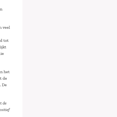
en
n veel
d tot
ijkt
tie
an het
t de
. De
t de
sitief