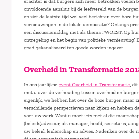
erachter is dat burgers zich meer betrokken voelen b
onvoldoende aansluit bij de leefwereld van de burgers.
en ziet de laatste tijd wel veel berichten over boze 
vernieuwingen in de lokale democratie? Onlangs pre
een discussiemiddag met als thema #WOEST. Op hun sit
ontregeling en het begin van politieke vernieuwing’.
goed gekanaliseerd ten goede worden ingezet.
Overheid in Transformatie 201
In ons jaarlijkse
event Overheid in Transformatie
, di
met u over de verhouding tussen overheid en burge
eigenlijk, we hebben het over de boze burger, maar z
verschillende perspectieven naar kijken en hebben daa
voor uw werk. Want u moet iets met al die maatscha
(beleids)adviseur, als manager, hoofd, secretaris, a
uw beleid, leiderschap en advies. Nadenken over de m
óf een economisch perspectief.