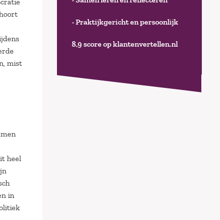
cratie
 hoort
- Praktijkgericht en persoonlijk
ijdens
8,9 score op klantenvertellen.nl
erde
n, mist
samen
it heel
jn
sch
en in
litiek