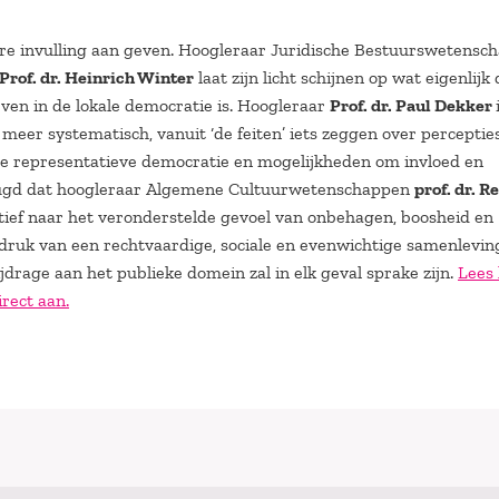
ere invulling aan geven. Hoogleraar Juridische Bestuurswetensc
Prof. dr. Heinrich Winter
laat zijn licht schijnen op wat eigenlijk 
even in de lokale democratie is. Hoogleraar
Prof. dr. Paul Dekker
meer systematisch, vanuit ‘de feiten’ iets zeggen over perceptie
de representatieve democratie en mogelijkheden om invloed en
rheugd dat hoogleraar Algemene Cultuurwetenschappen
prof. dr. R
tief naar het veronderstelde gevoel van onbehagen, boosheid en
ruk van een rechtvaardige, sociale en evenwichtige samenleving
drage aan het publieke domein zal in elk geval sprake zijn.
Lees 
rect aan.