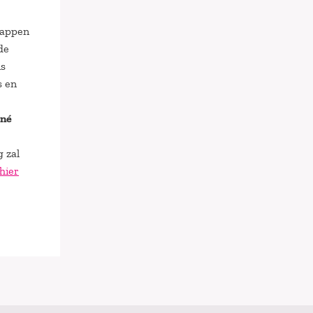
happen
de
is
s en
ené
 zal
hier