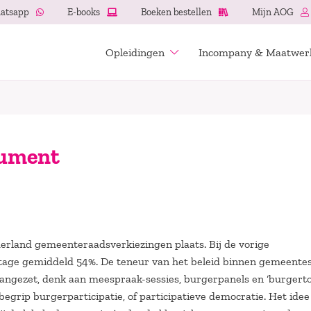
atsapp
E-books
Boeken bestellen
Mijn AOG
Opleidingen
Incompany & Maatwer
rument
erland gemeenteraadsverkiezingen plaats. Bij de vorige
ge gemiddeld 54%. De teneur van het beleid binnen gemeentes 
aangezet, denk aan meespraak-sessies, burgerpanels en ‘burgerto
egrip burgerparticipatie, of participatieve democratie. Het idee