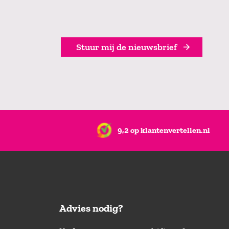
Stuur mij de nieuwsbrief
9,2 op klantenvertellen.nl
Advies nodig?