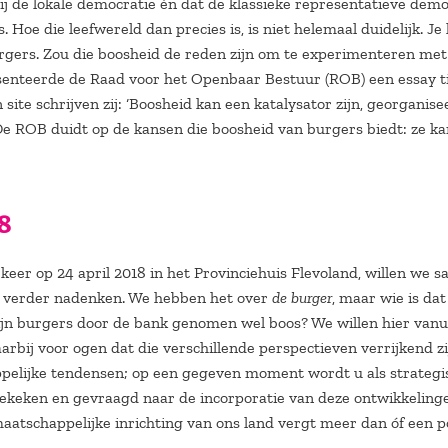
ij de lokale democratie én dat de klassieke representatieve demo
 Hoe die leefwereld dan precies is, is niet helemaal duidelijk. Je
burgers. Zou die boosheid de reden zijn om te experimenteren met
senteerde de Raad voor het Openbaar Bestuur (ROB) een essay t
e schrijven zij: ‘Boosheid kan een katalysator zijn, georganise
 De ROB duidt op de kansen die boosheid van burgers biedt: ze ka
8
t keer op 24 april 2018 in het Provinciehuis Flevoland, willen we 
r verder nadenken. We hebben het over
de burger
, maar wie is dat
ijn burgers door de bank genomen wel boos? We willen hier vanu
rbij voor ogen dat die verschillende perspectieven verrijkend zi
ppelijke tendensen; op een gegeven moment wordt u als strategi
angekeken en gevraagd naar de incorporatie van deze ontwikkeling
aatschappelijke inrichting van ons land vergt meer dan óf een po