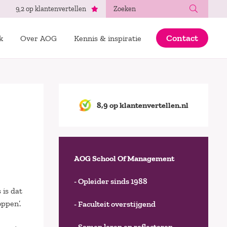
Zoeken
9,2 op klantenvertellen
Contact
k
Over AOG
Kennis & inspiratie
8,9 op klantenvertellen.nl
AOG School Of Management
- Opleider sinds 1988
is dat
ppen’.
- Faculteit overstijgend
- Samen leren en reflecteren