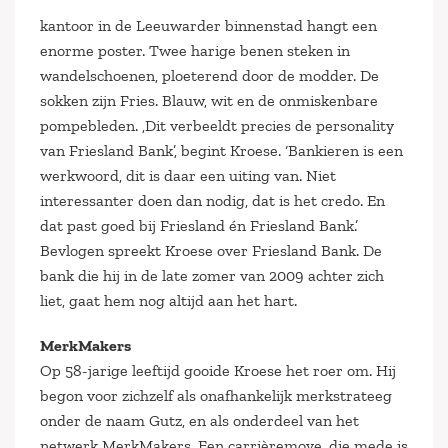
kantoor in de Leeuwarder binnenstad hangt een
enorme poster. Twee harige benen steken in
wandelschoenen, ploeterend door de modder. De
sokken zijn Fries. Blauw, wit en de onmiskenbare
pompebleden. ‚Dit verbeeldt precies de personality
van Friesland Bank’, begint Kroese. ‘Bankieren is een
werkwoord, dit is daar een uiting van. Niet
interessanter doen dan nodig, dat is het credo. En
dat past goed bij Friesland én Friesland Bank.’
Bevlogen spreekt Kroese over Friesland Bank. De
bank die hij in de late zomer van 2009 achter zich
liet, gaat hem nog altijd aan het hart.
MerkMakers
Op 58-jarige leeftijd gooide Kroese het roer om. Hij
begon voor zichzelf als onafhankelijk merkstrateeg
onder de naam Gutz, en als onderdeel van het
netwerk MerkMakers. Een carrièremove, die mede is