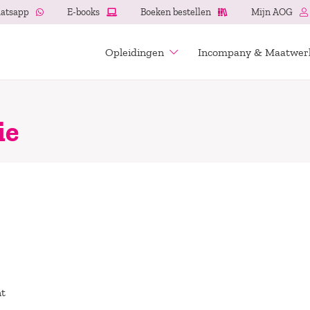
atsapp
E-books
Boeken bestellen
Mijn AOG
Opleidingen
Incompany & Maatwer
ie
t