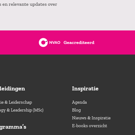
es en relevante updates over
Geacrediteerd
leidingen
Inspiratie
e & Leiderschap
Agenda
egy & Leadership (MSc)
Blog
Nieuws & Inspiratie
ogramma’s
E-books overzicht