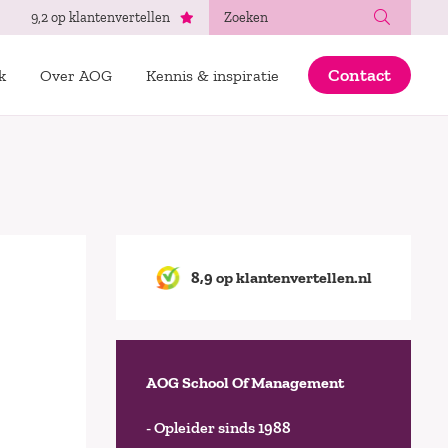
Zoeken
9,2 op klantenvertellen
Contact
k
Over AOG
Kennis & inspiratie
8,9 op klantenvertellen.nl
AOG School Of Management
- Opleider sinds 1988