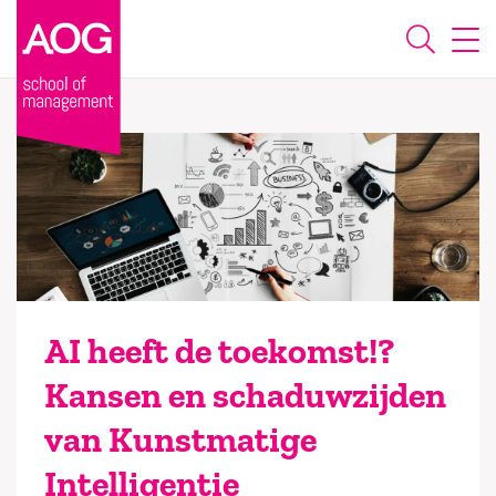
AI heeft de toekomst!?
Kansen en schaduwzijden
van Kunstmatige
Intelligentie