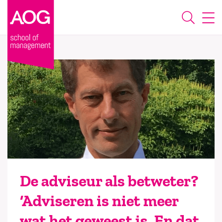
De adviseur als betweter?
‘Adviseren is niet meer
wat het geweest is. En dat