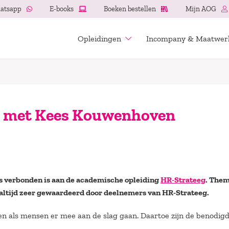
atsapp
E-books
Boeken bestellen
Mijn AOG
Opleidingen
Incompany & Maatwer
de met Kees Kouwenhoven
es verbonden is aan de academische opleiding
HR-Strateeg
. Them
dt altijd zeer gewaardeerd door deelnemers van HR-Strateeg.
en als mensen er mee aan de slag gaan. Daartoe zijn de benodig
.