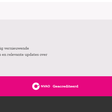
atig vernieuwende
es en relevante updates over
Geacrediteerd