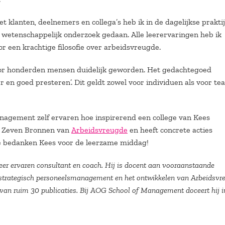
klanten, deelnemers en collega’s heb ik in de dagelijkse praktij
s wetenschappelijk onderzoek gedaan. Alle leerervaringen heb ik
 een krachtige filosofie over arbeidsvreugde.
oor honderden mensen duidelijk geworden. Het gedachtegoed
 en goed presteren’. Dit geldt zowel voor individuen als voor te
nagement zelf ervaren hoe inspirerend een college van Kees
e Zeven Bronnen van
Arbeidsvreugde
en heeft concrete acties
e bedanken Kees voor de leerzame middag!
eer ervaren consultant en coach. Hij is docent aan vooraanstaande
er strategisch personeelsmanagement en het ontwikkelen van Arbeidsvr
r van ruim 30 publicaties. Bij AOG School of Management doceert hij i