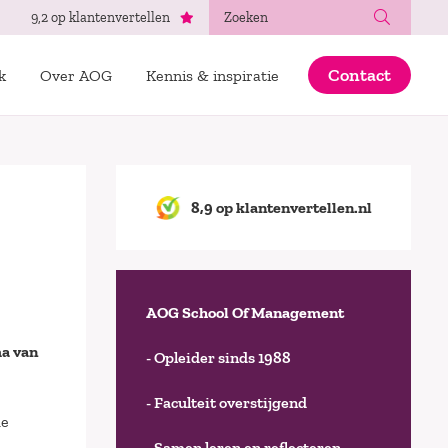
Zoeken
9,2 op klantenvertellen
Contact
k
Over AOG
Kennis & inspiratie
8,9 op klantenvertellen.nl
AOG School Of Management
a van
- Opleider sinds 1988
- Faculteit overstijgend
de
- Samen leren en reflecteren