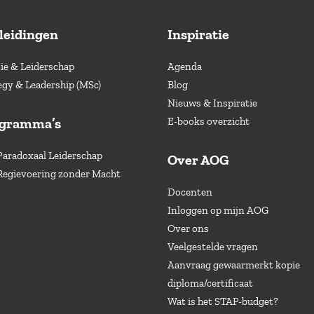
leidingen
Inspiratie
e & Leiderschap
Agenda
egy & Leadership (MSc)
Blog
Nieuws & Inspiratie
ogramma’s
E-books overzicht
Paradoxaal Leiderschap
Over AOG
Regievoering zonder Macht
Docenten
Inloggen op mijn AOG
Over ons
Veelgestelde vragen
Aanvraag gewaarmerkt kopie
diploma/certificaat
Wat is het STAP-budget?