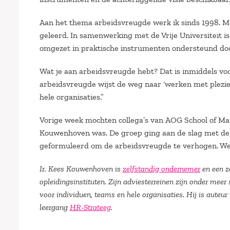
Aan het thema arbeidsvreugde werk ik sinds 1998. Met 
geleerd. In samenwerking met de Vrije Universiteit i
omgezet in praktische instrumenten ondersteund door
Wat je aan arbeidsvreugde hebt? Dat is inmiddels v
arbeidsvreugde wijst de weg naar ‘werken met plezier
hele organisaties.”
Vorige week mochten collega’s van AOG School of Ma
Kouwenhoven was. De groep ging aan de slag met d
geformuleerd om de arbeidsvreugde te verhogen. W
Ir. Kees Kouwenhoven is
zelfstandig ondernemer
en een z
opleidingsinstituten. Zijn adviesterreinen zijn onder me
voor individuen, teams en hele organisaties. Hij is auteu
leergang
HR-Strateeg
.